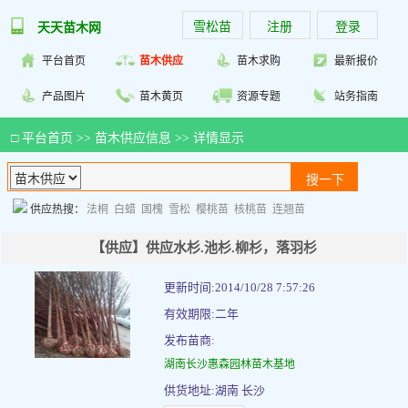
雪松苗
注册
登录
天天苗木网
平台首页
苗木供应
苗木求购
最新报价
产品图片
苗木黄页
资源专题
站务指南
□
平台首页
>>
苗木供应信息
>> 详情显示
供应热搜：
法桐
白蜡
国槐
雪松
樱桃苗
核桃苗
连翘苗
【供应】供应水杉.池杉.柳杉，落羽杉
更新时间:2014/10/28 7:57:26
有效期限:二年
发布苗商:
湖南长沙惠森园林苗木基地
供货地址:湖南 长沙