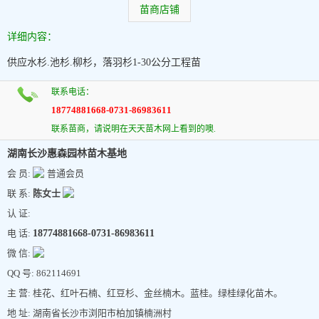
苗商店铺
详细内容：
供应水杉.池杉.柳杉，落羽杉1-30公分工程苗
联系电话：
18774881668-0731-86983611
联系苗商，请说明在天天苗木网上看到的噢.
湖南长沙惠森园林苗木基地
会 员:
普通会员
联 系:
陈女士
认 证:
电 话:
18774881668-0731-86983611
微 信:
QQ 号: 862114691
主 营: 桂花、红叶石楠、红豆杉、金丝楠木。蓝桂。绿桂绿化苗木。
地 址: 湖南省长沙市浏阳市柏加镇楠洲村