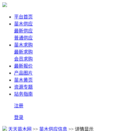
平台首页
苗木供应
最新供应
普通供应
苗木求购
最新求购
会员求购
最新报价
产品图片
苗木黄页
资源专题
站务指南
注册
登录
天天苗木网
>>
苗木供应信息
>> 详情显示