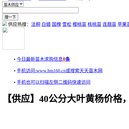
供应热搜：
法桐
白蜡
国槐
雪松
樱桃苗
核桃苗
连翘苗
苹果
0
•
今日最新苗木求购信息
条
•
手机访问:www.hm160.cn或搜索天天苗木网
•
手机也可以扫描左侧二维码快速访问
【供应】40公分大叶黄杨价格