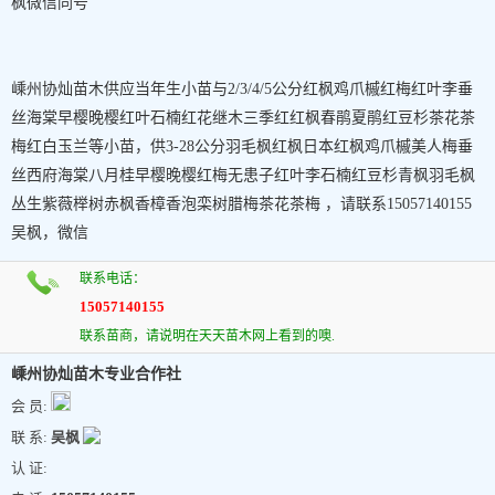
枫微信同号
嵊州协灿苗木供应当年生小苗与2/3/4/5公分红枫鸡爪槭红梅红叶李垂
丝海棠早樱晚樱红叶石楠红花继木三季红红枫春鹃夏鹃红豆杉茶花茶
梅红白玉兰等小苗，供3-28公分羽毛枫红枫日本红枫鸡爪槭美人梅垂
丝西府海棠八月桂早樱晚樱红梅无患子红叶李石楠红豆杉青枫羽毛枫
丛生紫薇榉树赤枫香樟香泡栾树腊梅茶花茶梅 ，请联系15057140155
吴枫，微信
联系电话：
15057140155
联系苗商，请说明在天天苗木网上看到的噢.
嵊州协灿苗木专业合作社
会 员:
联 系:
吴枫
认 证: