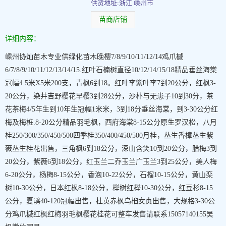
供货地址:浙江 嵊州市
苗商店铺
详细内容：
嵊州协灿苗木专业供绿化苗木晚樱7/8/9/10/11/12/14鸡爪槭
6/7/8/9/10/11/12/13/14/15.红叶石楠树直径10/12/14/15/18精品垂丝海棠
冠幅4.5米X5米200支，青枫6到18。红叶李紫叶李7到20公分，红枫3-
20公分，染井吉野樱花早樱3到28公分，沙朴与无患子10到30分，茶
花茶梅4/5年生到10年生冠幅1米米，3到18分垂丝海棠，到3-30公分红
梅及梅桩.8-20公分精品羽毛枫，西府海棠8-15公分原生罗汉松，八月
桂250/300/350/450/500四季桂350/400/450/500月桂，丛生香樟丛生紫
薇丛生桂花出售，三角枫6到18公分，深山含笑10到20公分，腊梅3到
20公分，紫薇6到18公分，红玉兰二乔玉兰广玉兰3到25公分，美人梅
6-20公分，杨梅8-15公分，香泡10-22公分，石榴10-15公分，黄山栾
树10-30公分，日本红枫8-18公分，榉树红榉10-30公分，红豆杉8-15
公分，夏鹃40-120冠幅出售，杜英赤枫乌桕女贞出售，大规格3-30公
分鸡爪槭红枫红梅羽毛枫樱花桂花可整车发售请联系15057140155吴