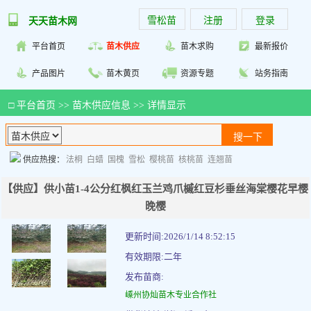
雪松苗
注册
登录
天天苗木网
平台首页
苗木供应
苗木求购
最新报价
产品图片
苗木黄页
资源专题
站务指南
□
平台首页
>>
苗木供应信息
>> 详情显示
供应热搜：
法桐
白蜡
国槐
雪松
樱桃苗
核桃苗
连翘苗
【供应】供小苗1-4公分红枫红玉兰鸡爪槭红豆杉垂丝海棠樱花早樱
晚樱
更新时间:2026/1/14 8:52:15
有效期限:二年
发布苗商:
嵊州协灿苗木专业合作社