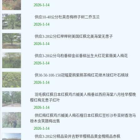
2026-1-14
供应10-40公分杜英杏梅柿子树二乔玉兰
2026-1-14
供应3-28公分红榉榉树美国红枫北美海棠无患子
2026-1-14
供应3-28公分乌桕垂柳金丝垂柳丛生大红花紫薇美人梅花
2026-1-14
供30-50-100-150冠幅夏鹃紫鹃茶梅红花继木球红叶石楠球
2026-1-14
羽毛枫红枫日本红枫鸡爪槭美人梅垂丝西府海棠八月桂早樱晚
樱红梅无患子红叶
2026-1-14
供红梅红枫鸡爪槭美人梅石榴日本红枫红豆杉沙朴栾树香泡马
褂木含笑腊梅出售
2026-1-14
供应3-28公分精品染井吉野早樱精品黄金槐精品赤枫