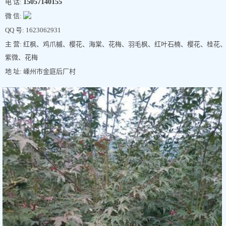
电 话:
15057140155
微 信:
QQ 号: 1623062931
主 营: 红枫、鸡爪槭、樱花、海棠、花梅、羽毛枫、红叶石楠、樱花、桂花
紫微、花梅
地 址: 嵊州市金庭后厂村