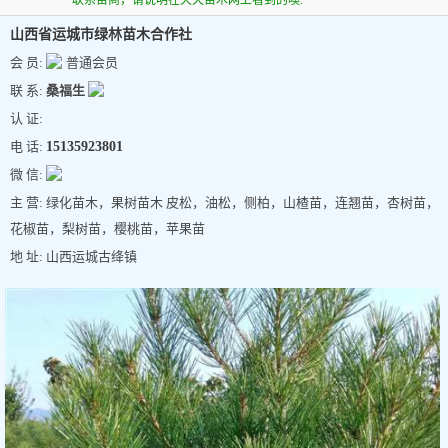
联系苗商，请说明在天天苗木网上看到的噢.
山西省运城市绿林苗木合作社
会 员:
普通会员
联 系:
桑福生
认 证:
电 话:
15135923801
微 信:
主 营: 绿化苗木，果树苗木 皮松，油松，侧柏，山楂苗，连翘苗，杏树苗，
花椒苗，梨树苗，樱桃苗，苹果苗
地 址: 山西运城古绛镇