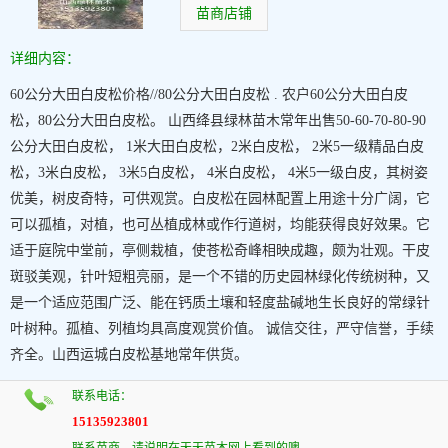
苗商店铺
详细内容：
60公分大田白皮松价格//80公分大田白皮松 . 农户60公分大田白皮
松，80公分大田白皮松。 山西绛县绿林苗木常年出售50-60-70-80-90
公分大田白皮松， 1米大田白皮松，2米白皮松， 2米5一级精品白皮
松，3米白皮松， 3米5白皮松， 4米白皮松， 4米5一级白皮，其树姿
优美，树皮奇特，可供观赏。白皮松在园林配置上用途十分广阔，它
可以孤植，对植，也可丛植成林或作行道树，均能获得良好效果。它
适于庭院中堂前，亭侧栽植，使苍松奇峰相映成趣，颇为壮观。干皮
斑驳美观，针叶短粗亮丽，是一个不错的历史园林绿化传统树种，又
是一个适应范围广泛、能在钙质土壤和轻度盐碱地生长良好的常绿针
叶树种。孤植、列植均具高度观赏价值。 诚信交往，严守信誉，手续
齐全。山西运城白皮松基地常年供货。
联系电话：
15135923801