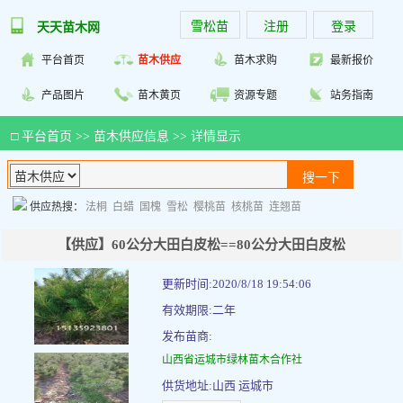
雪松苗
注册
登录
天天苗木网
平台首页
苗木供应
苗木求购
最新报价
产品图片
苗木黄页
资源专题
站务指南
□
平台首页
>>
苗木供应信息
>> 详情显示
供应热搜：
法桐
白蜡
国槐
雪松
樱桃苗
核桃苗
连翘苗
【供应】60公分大田白皮松==80公分大田白皮松
更新时间:2020/8/18 19:54:06
有效期限:二年
发布苗商:
山西省运城市绿林苗木合作社
供货地址:山西 运城市