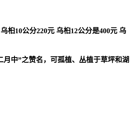
10公分220元 乌桕12公分是400元 乌
二月中”之赞名，可孤植、丛植于草坪和湖