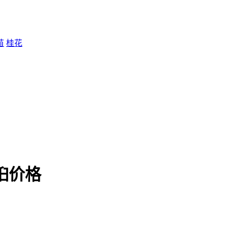
苗
桂花
桕价格