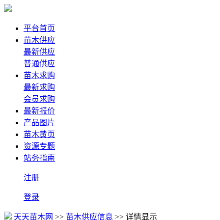
平台首页
苗木供应
最新供应
普通供应
苗木求购
最新求购
会员求购
最新报价
产品图片
苗木黄页
资源专题
站务指南
注册
登录
天天苗木网
>>
苗木供应信息
>> 详情显示