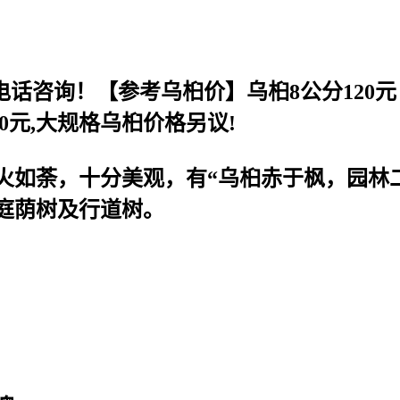
咨询！【参考乌桕价】乌桕8公分120元 乌桕
00元,大规格乌桕价格另议!
火如荼，十分美观，有“乌桕赤于枫，园林
庭荫树及行道树。