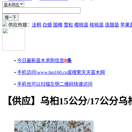
供应热搜：
法桐
白蜡
国槐
雪松
樱桃苗
核桃苗
连翘苗
苹果
0
•
今日最新苗木求购信息
条
•
手机访问:www.hm160.cn或搜索天天苗木网
•
手机也可以扫描左侧二维码快速访问
【供应】乌桕15公分/17公分乌