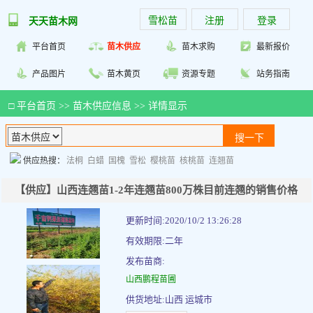
雪松苗
注册
登录
天天苗木网
平台首页
苗木供应
苗木求购
最新报价
产品图片
苗木黄页
资源专题
站务指南
□
平台首页
>>
苗木供应信息
>> 详情显示
供应热搜：
法桐
白蜡
国槐
雪松
樱桃苗
核桃苗
连翘苗
【供应】山西连翘苗1-2年连翘苗800万株目前连翘的销售价格
更新时间:2020/10/2 13:26:28
有效期限:二年
发布苗商:
山西鹏程苗圃
供货地址:山西 运城市