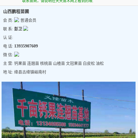
联系苗商，请说明在天天苗木网上看到的噢.
山西鹏程苗圃
会 员:
普通会员
联 系:
彭卫
认 证:
电 话:
13935907609
微 信:
主 营: 钙果苗 连翘苗 核桃苗 山楂苗 文冠果苗 白皮松 油松
地 址: 绛县古绛镇峪南村