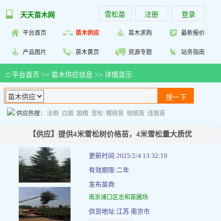
雪松苗
注册
登录
天天苗木网
平台首页
苗木供应
苗木求购
最新报价
产品图片
苗木黄页
资源专题
站务指南
□
平台首页
>>
苗木供应信息
>> 详情显示
供应热搜：
法桐
白蜡
国槐
雪松
樱桃苗
核桃苗
连翘苗
【供应】提供4米雪松树价格苗，4米雪松量大质优
更新时间:2025/2/4 13:32:19
有效期限:二年
发布苗商:
南京浦口区志和苗圃场
供货地址:江苏 南京市