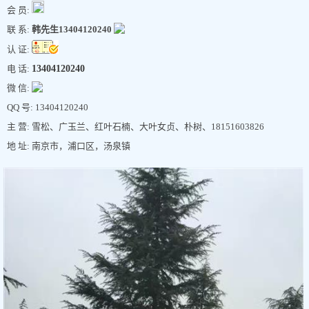
会 员:
联 系:
韩先生13404120240
认 证:
电 话:
13404120240
微 信:
QQ 号: 13404120240
主 营: 雪松、广玉兰、红叶石楠、大叶女贞、朴树、18151603826
地 址: 南京市，浦口区，汤泉镇