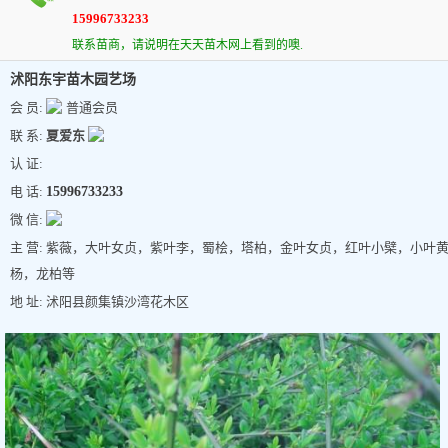
15996733233
联系苗商，请说明在天天苗木网上看到的噢.
沭阳东宇苗木园艺场
会 员:
普通会员
联 系:
夏爱东
认 证:
电 话:
15996733233
微 信:
主 营: 紫薇，大叶女贞，紫叶李，蜀桧，塔柏，金叶女贞，红叶小檗，小叶
杨，龙柏等
地 址: 沭阳县颜集镇沙湾花木区