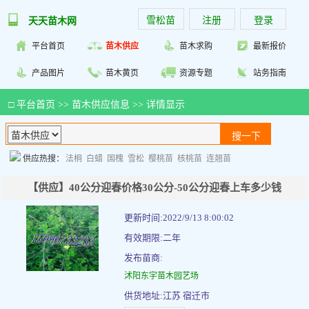
雪松苗
注册
登录
天天苗木网
平台首页
苗木供应
苗木求购
最新报价
产品图片
苗木黄页
资源专题
站务指南
□
平台首页
>>
苗木供应信息
>> 详情显示
供应热搜：
法桐
白蜡
国槐
雪松
樱桃苗
核桃苗
连翘苗
【供应】40公分迎春价格30公分-50公分迎春上车多少钱
更新时间:2022/9/13 8:00:02
有效期限:二年
发布苗商:
沭阳东宇苗木园艺场
供货地址:江苏 宿迁市