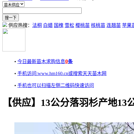
供应热搜：
法桐
白蜡
国槐
雪松
樱桃苗
核桃苗
连翘苗
苹果
0
•
今日最新苗木求购信息
条
•
手机访问:www.hm160.cn或搜索天天苗木网
•
手机也可以扫描左侧二维码快速访问
【供应】13公分落羽杉产地13