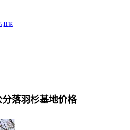
苗
桂花
公分落羽杉基地价格