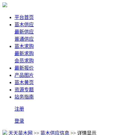
平台首页
苗木供应
最新供应
普通供应
苗木求购
最新求购
会员求购
最新报价
产品图片
苗木黄页
资源专题
站务指南
注册
登录
天天苗木网
>>
苗木供应信息
>> 详情显示