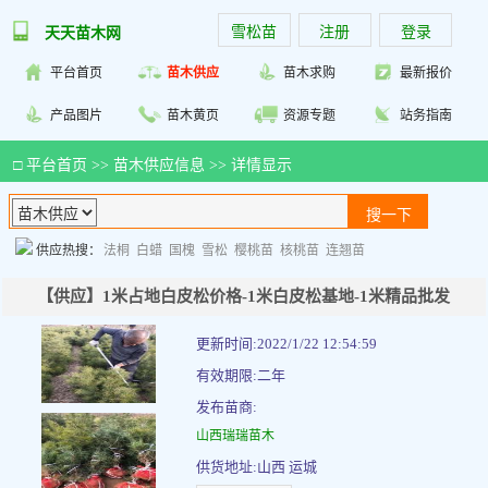
雪松苗
注册
登录
天天苗木网
平台首页
苗木供应
苗木求购
最新报价
产品图片
苗木黄页
资源专题
站务指南
□
平台首页
>>
苗木供应信息
>> 详情显示
供应热搜：
法桐
白蜡
国槐
雪松
樱桃苗
核桃苗
连翘苗
【供应】1米占地白皮松价格-1米白皮松基地-1米精品批发
更新时间:2022/1/22 12:54:59
有效期限:二年
发布苗商:
山西瑞瑞苗木
供货地址:山西 运城