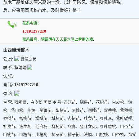
苗木干基堆成30厘米高的土堆，以利于防风、保墒和保护根系。
后，应采用同规格苗木，及时做好补植工
联系电话：
13191297210
联系苗商，请说明在天天苗木网上看到的噢.
山西瑞瑞苗木
会 员:
普通会员
联 系:
狄瑞瑞
认 证:
电 话:
13191297210
微 信:
主 营: 双季槐，白皮松 国槐 主 营: 连翘苗、钙果苗、花椒苗、白皮松、油
松、华山松、侧柏、苹果苗、梨树苗、刺槐苗、国槐苗、双季槐、紫穗槐、
枣树苗、核桃苗、樱桃苗、桃树苗、杏树苗、杜梨苗、红叶李、紫叶矮樱、
杜仲苗、速生杨、毛白杨、柳树苗、冬青、金叶女贞、红叶碧桃、山杏苗、
山桃苗、山楂苗、山楂树、柿子苗、柿子树、法桐、山桃核、山杏核、海棠