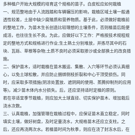
多种植户开始大规模的培育这个规格的苗子。白皮松应如何栽植
一、规范整地由于人流践踏和车辆辗压的影响，栽植区域土壤一般通
透性较差，土层中缺少腐殖质和营养物质。基于此，必须做好栽植前
的整地工作，为苗木生长创造比较理想的土壤条件，否则植苗后既便
成活，也往往生长不良。为此，应做好以下工作：严格按技术规程规
定的整地方式和规格进行作业;生土熟土分别堆放，并拣尽其中的石
块、瓦砾、草根等杂物;土质不良时必须采取掺沙或全部换土的改良措
施。
二、保护苗木，适时栽植在苗木搬运、集散、入穴等环节必须认真细
心，以免土球松散，并应防止捆绑侧枝折裂和中心干顶受损伤。同
时，应采取多项措施(阴凉处置放、遮阴网的使用、蒸腾抑制剂的应用
等)，减少苗木体内水分损失。后，还应坚持适时定植的原则。
若在非适宜季节栽植，则应加大土球直径、切实保护苗木、增加栽后
浇水次数。
三、认真栽植，加强管理在栽植过程中，应保证苗木直立稳定，同时
填实土壤，做好树盘，及时足量浇水，大规格苗木还应立支柱。之
后，还应再浇两次水。若植苗时间为秋季，则应在浇了封冻水后，在