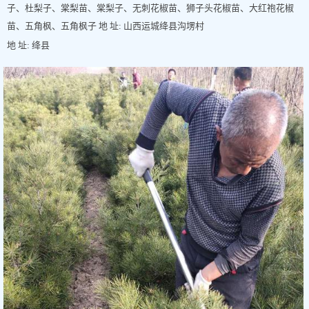
子、杜梨子、棠梨苗、棠梨子、无刺花椒苗、狮子头花椒苗、大红袍花椒
苗、五角枫、五角枫子 地 址: 山西运城绛县沟塄村
地 址: 绛县