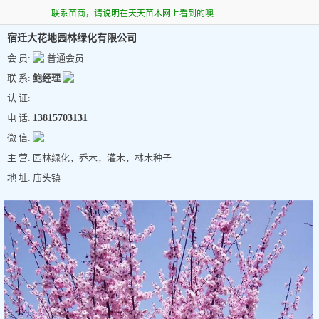
联系苗商，请说明在天天苗木网上看到的噢.
宿迁大花地园林绿化有限公司
会 员:
普通会员
联 系:
鲍经理
认 证:
电 话:
13815703131
微 信:
主 营: 园林绿化，乔木，灌木，林木种子
地 址: 庙头镇