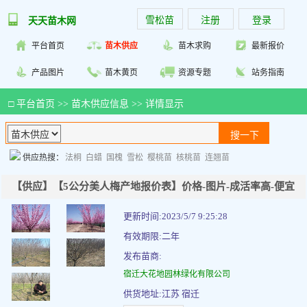
雪松苗
注册
登录
天天苗木网
平台首页
苗木供应
苗木求购
最新报价
产品图片
苗木黄页
资源专题
站务指南
□
平台首页
>>
苗木供应信息
>> 详情显示
供应热搜：
法桐
白蜡
国槐
雪松
樱桃苗
核桃苗
连翘苗
【供应】【5公分美人梅产地报价表】价格-图片-成活率高-便宜
更新时间:2023/5/7 9:25:28
有效期限:二年
发布苗商:
宿迁大花地园林绿化有限公司
供货地址:江苏 宿迁