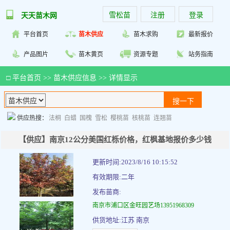
雪松苗
注册
登录
天天苗木网
平台首页
苗木供应
苗木求购
最新报价
产品图片
苗木黄页
资源专题
站务指南
□
平台首页
>>
苗木供应信息
>> 详情显示
供应热搜：
法桐
白蜡
国槐
雪松
樱桃苗
核桃苗
连翘苗
【供应】南京12公分美国红栎价格，红枫基地报价多少钱
更新时间:2023/8/16 10:15:52
有效期限:二年
发布苗商:
南京市浦口区金旺园艺场13951968309
供货地址:江苏 南京