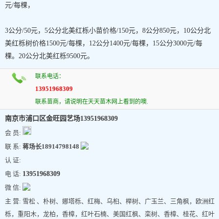
元/每棵，
3公分/50元，5公分北美红栎小苗价格/150元，8公分850元，10公分北
美红栎树价格1500元/每棵，12公分1400元/每棵，15公分3000元/每
棵。20公分北美红栎9500元。
联系电话：
13951968309
联系苗商，请说明在天天苗木网上看到的噢.
南京市浦口区金旺园艺场13951968309
会 员:
联 系:
蒋场长18914798148
认 证:
电 话:
13951968309
微 信:
主 营: 雪松 、朴树、娜塔栎、红梅、乌桕、榉树、广玉兰、三角枫，欧洲红
栎，重阳木，龙柏，香樟，红叶石楠、美国红枫、栾树、香樟、桂花、红叶