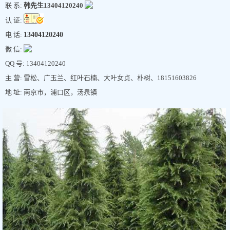
联 系:
韩先生13404120240
认 证:
电 话:
13404120240
微 信:
QQ 号: 13404120240
主 营: 雪松、广玉兰、红叶石楠、大叶女贞、朴树、18151603826
地 址: 南京市，浦口区，汤泉镇