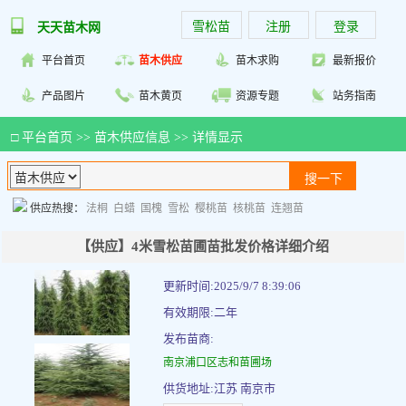
雪松苗
注册
登录
天天苗木网
平台首页
苗木供应
苗木求购
最新报价
产品图片
苗木黄页
资源专题
站务指南
□
平台首页
>>
苗木供应信息
>> 详情显示
供应热搜：
法桐
白蜡
国槐
雪松
樱桃苗
核桃苗
连翘苗
【供应】4米雪松苗圃苗批发价格详细介绍
更新时间:2025/9/7 8:39:06
有效期限:二年
发布苗商:
南京浦口区志和苗圃场
供货地址:江苏 南京市