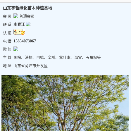
山东宇哲绿化苗木种植基地
会 员:
普通会员
联 系:
李春江
认 证:
电 话:
15854073067
微 信:
主 营: 国槐、法桐、白蜡、栾树、紫叶李、海棠、五角枫等
地 址: 山东省菏泽市开发区