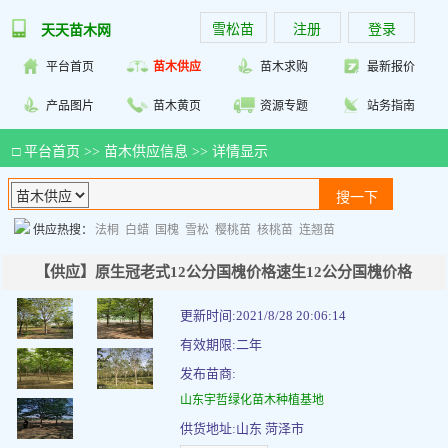
雪松苗
注册
登录
天天苗木网
平台首页
苗木供应
苗木求购
最新报价
产品图片
苗木黄页
资源专题
站务指南
□
平台首页
>>
苗木供应信息
>> 详情显示
供应热搜：
法桐
白蜡
国槐
雪松
樱桃苗
核桃苗
连翘苗
【供应】原生冠老式12公分国槐价格速生12公分国槐价格
更新时间:2021/8/28 20:06:14
有效期限:二年
发布苗商:
山东宇哲绿化苗木种植基地
供货地址:山东 菏泽市