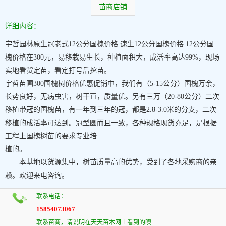
苗商店铺
详细内容：
宇哲园林原生冠老式12公分国槐价格 速生12公分国槐价格 12公分国
槐价格在300元，易移栽易生长，种植面积大，成活率高达99%，现场
实地看货定苗，看定打号后挖苗。
宇哲苗圃300国槐树价格优惠促销中，我们有（5-15公分）国槐万余，
长势良好，无病虫害，树干直，质量优。另有三万（20-80公分）二次
移植带冠的国槐苗，有一年到三年的冠，都是2.8-3.0米的分支，二次
移植的成活率可达到。冠型圆而且一致，各种规格现货充足，是根据
工程上国槐树苗的要求专业培
植的。
本基地以货源集中，树苗质量高的优势，受到了各地采购商的亲
赖。欢迎来电咨询。
联系电话：
15854073067
联系苗商，请说明在天天苗木网上看到的噢.