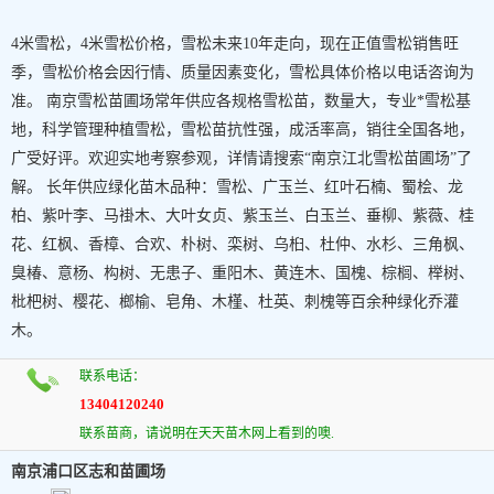
4米雪松，4米雪松价格，雪松未来10年走向，现在正值雪松销售旺
季，雪松价格会因行情、质量因素变化，雪松具体价格以电话咨询为
准。 南京雪松苗圃场常年供应各规格雪松苗，数量大，专业*雪松基
地，科学管理种植雪松，雪松苗抗性强，成活率高，销往全国各地，
广受好评。欢迎实地考察参观，详情请搜索“南京江北雪松苗圃场”了
解。 长年供应绿化苗木品种：雪松、广玉兰、红叶石楠、蜀桧、龙
柏、紫叶李、马褂木、大叶女贞、紫玉兰、白玉兰、垂柳、紫薇、桂
花、红枫、香樟、合欢、朴树、栾树、乌桕、杜仲、水杉、三角枫、
臭椿、意杨、构树、无患子、重阳木、黄连木、国槐、棕榈、榉树、
枇杷树、樱花、榔榆、皂角、木槿、杜英、刺槐等百余种绿化乔灌
木。
联系电话：
13404120240
联系苗商，请说明在天天苗木网上看到的噢.
南京浦口区志和苗圃场