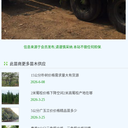
信息来源于会员发布,请谨慎采纳.本站不做任何担保.
此苗商更多苗木供应
15公分朴树价格需求量大有货源
2026-6-08
2米蜀桧价格下降空间2米高蜀桧产地在哪
2026-3-25
5公分广玉兰价价格精品苗多少
2026-3-25