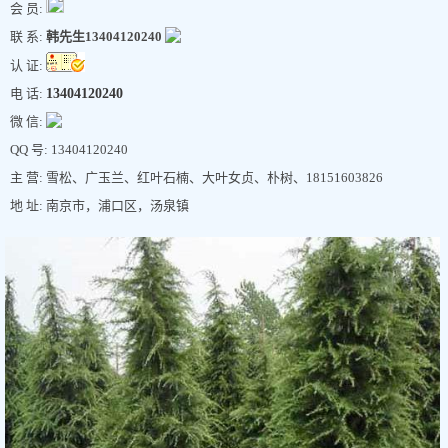
会 员:
联 系:
韩先生13404120240
认 证:
电 话:
13404120240
微 信:
QQ 号: 13404120240
主 营: 雪松、广玉兰、红叶石楠、大叶女贞、朴树、18151603826
地 址: 南京市，浦口区，汤泉镇