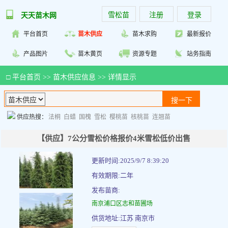
雪松苗
注册
登录
天天苗木网
平台首页
苗木供应
苗木求购
最新报价
产品图片
苗木黄页
资源专题
站务指南
□
平台首页
>>
苗木供应信息
>> 详情显示
供应热搜：
法桐
白蜡
国槐
雪松
樱桃苗
核桃苗
连翘苗
【供应】7公分雪松价格报价4米雪松低价出售
更新时间:2025/9/7 8:39:20
有效期限:二年
发布苗商:
南京浦口区志和苗圃场
供货地址:江苏 南京市