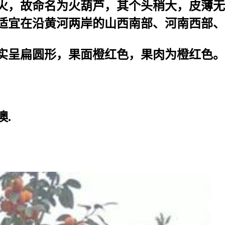
火，故命名为火葫芦，其个头稍大，皮薄无
。适宜在沿黄河两岸的山西南部、河南西部
实呈扁圆形，果面橙红色，果肉为橙红色。
.