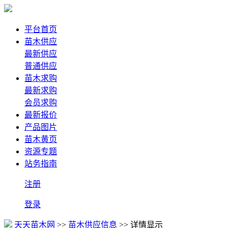
平台首页
苗木供应
最新供应
普通供应
苗木求购
最新求购
会员求购
最新报价
产品图片
苗木黄页
资源专题
站务指南
注册
登录
天天苗木网
>>
苗木供应信息
>> 详情显示