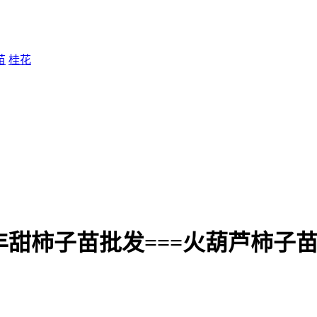
苗
桂花
丰甜柿子苗批发===火葫芦柿子