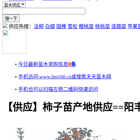
供应热搜：
法桐
白蜡
国槐
雪松
樱桃苗
核桃苗
连翘苗
苹果
0
•
今日最新苗木求购信息
条
•
手机访问:www.hm160.cn或搜索天天苗木网
•
手机也可以扫描左侧二维码快速访问
【供应】柿子苗产地供应==阳