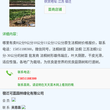
供货地址:江苏 宿迁
苗商店铺
详细内容：
哪里有卖8公分9公分10公分11公分12公分原生法桐树价格报价，联系
电话：15851188300，微信同号，法桐树苗 法桐 法桐 江苏法桐1公
分-30公分的树苗 批发商 法桐树形雄伟端庄，叶大荫脓，干皮光滑，
适应性强，各地广为栽培，为优良是世界的优良庭荫树和行道树。
联系电话：
15851188300
联系苗商，请说明在天天苗木网上看到的噢.
宿迁可蕊园林绿化有限公司
会 员:
联 系:
吴恩磊