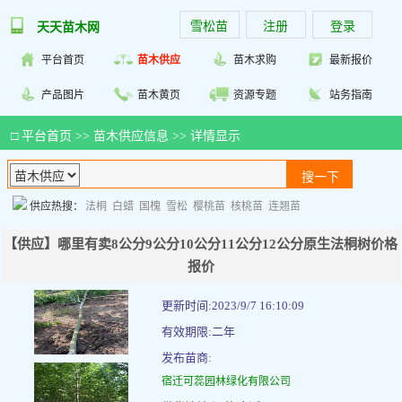
雪松苗
注册
登录
天天苗木网
平台首页
苗木供应
苗木求购
最新报价
产品图片
苗木黄页
资源专题
站务指南
□
平台首页
>>
苗木供应信息
>> 详情显示
供应热搜：
法桐
白蜡
国槐
雪松
樱桃苗
核桃苗
连翘苗
【供应】哪里有卖8公分9公分10公分11公分12公分原生法桐树价格
报价
更新时间:2023/9/7 16:10:09
有效期限:二年
发布苗商:
宿迁可蕊园林绿化有限公司