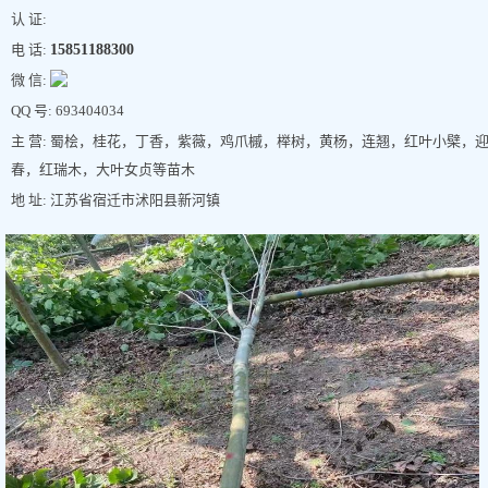
认 证:
电 话:
15851188300
微 信:
QQ 号: 693404034
主 营: 蜀桧，桂花，丁香，紫薇，鸡爪槭，榉树，黄杨，连翘，红叶小檗，
春，红瑞木，大叶女贞等苗木
地 址: 江苏省宿迁市沭阳县新河镇