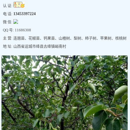
认 证:
电 话:
13453397224
微 信:
QQ 号: 11686308
主 营: 连翘苗、花椒苗、钙果苗、山楂树、梨树、柿子树、苹果树、核桃树
地 址: 山西省运城市绛县古绛镇峪南村