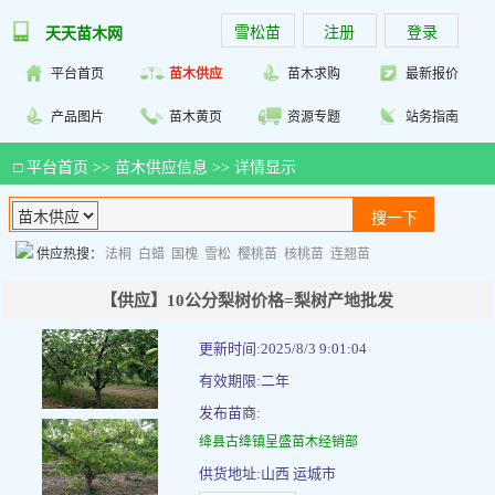
雪松苗
注册
登录
天天苗木网
平台首页
苗木供应
苗木求购
最新报价
产品图片
苗木黄页
资源专题
站务指南
□
平台首页
>>
苗木供应信息
>> 详情显示
供应热搜：
法桐
白蜡
国槐
雪松
樱桃苗
核桃苗
连翘苗
【供应】10公分梨树价格=梨树产地批发
更新时间:2025/8/3 9:01:04
有效期限:二年
发布苗商:
绛县古绛镇呈盛苗木经销部
供货地址:山西 运城市