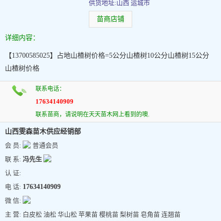
供货地址:山西 运城市
苗商店铺
详细内容：
【13700585025】占地山楂树价格=5公分山楂树10公分山楂树15公分
山楂树价格
联系电话：
17634140909
联系苗商，请说明在天天苗木网上看到的噢.
山西雯森苗木供应经销部
会 员:
普通会员
联 系:
冯先生
认 证:
电 话:
17634140909
微 信:
主 营: 白皮松 油松 华山松 苹果苗 樱桃苗 梨树苗 皂角苗 连翘苗