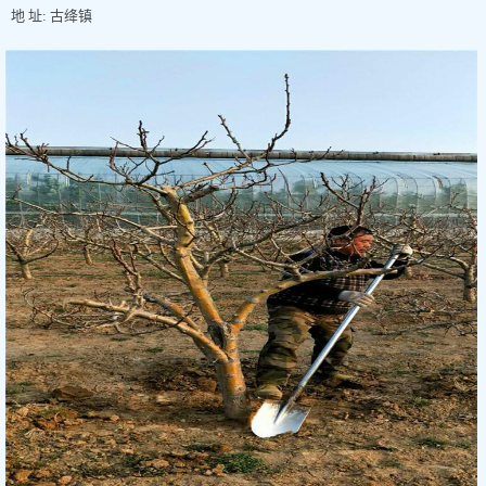
地 址: 古绛镇