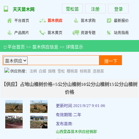
雪松苗
注册
登录
天天苗木网
平台首页
苗木供应
苗木求购
最新报价
产品图片
苗木黄页
资源专题
站务指南
□
平台首页
>>
苗木供应信息
>> 详情显示
供应热搜：
法桐
白蜡
国槐
雪松
樱桃苗
核桃苗
连翘苗
【供应】占地山楂树价格=5公分山楂树10公分山楂树15公分山楂树
价格
更新时间:2021/9/27 9:01:06
有效期限:二年
发布苗商:
山西雯森苗木供应经销部