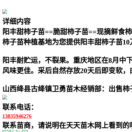
详细内容
阳丰甜柿子苗==脆甜柿子苗==现摘鲜食柿
柿子苗种植基地为您提供阳丰甜柿子苗10
阳丰耐贮运，不裂果。重庆地区在8月中
风味更佳。采后自然存放20天后即变软
山西绛县古绛镇卫勇苗木经销部：出售柿子
联系电话：
13835946276
联系苗商，请说明在天天苗木网上看到的噢