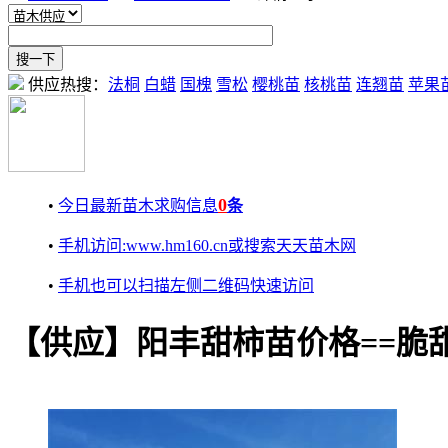
供应热搜：
法桐
白蜡
国槐
雪松
樱桃苗
核桃苗
连翘苗
苹果
0
•
今日最新苗木求购信息
条
•
手机访问:www.hm160.cn或搜索天天苗木网
•
手机也可以扫描左侧二维码快速访问
【供应】阳丰甜柿苗价格==脆