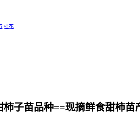
苗
桂花
甜柿子苗品种==现摘鲜食甜柿苗