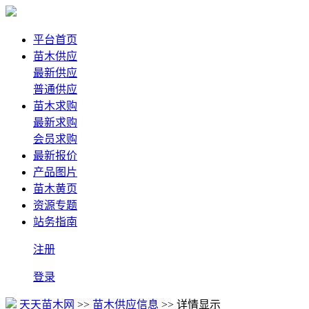
平台首页
苗木供应
最新供应
普通供应
苗木求购
最新求购
会员求购
最新报价
产品图片
苗木黄页
资源专题
站务指南
注册
登录
天天苗木网
>>
苗木供应信息
>> 详情显示