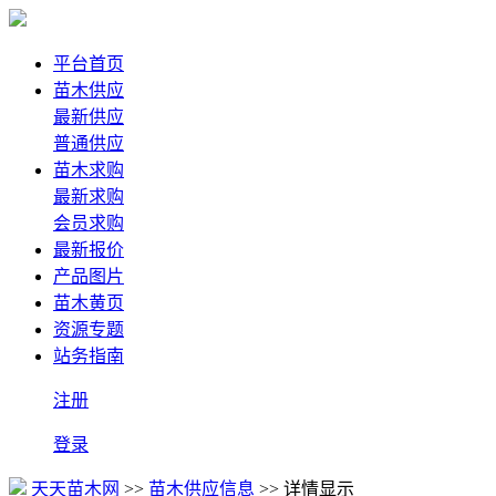
平台首页
苗木供应
最新供应
普通供应
苗木求购
最新求购
会员求购
最新报价
产品图片
苗木黄页
资源专题
站务指南
注册
登录
天天苗木网
>>
苗木供应信息
>> 详情显示