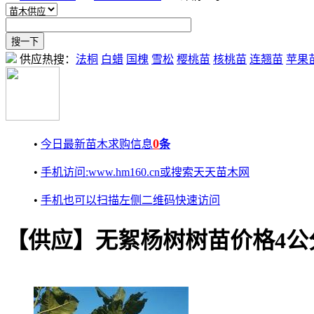
供应热搜：
法桐
白蜡
国槐
雪松
樱桃苗
核桃苗
连翘苗
苹果
0
•
今日最新苗木求购信息
条
•
手机访问:www.hm160.cn或搜索天天苗木网
•
手机也可以扫描左侧二维码快速访问
【供应】无絮杨树树苗价格4公