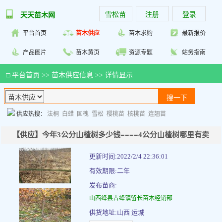
雪松苗
注册
登录
天天苗木网
平台首页
苗木供应
苗木求购
最新报价
产品图片
苗木黄页
资源专题
站务指南
□
平台首页
>>
苗木供应信息
>> 详情显示
供应热搜：
法桐
白蜡
国槐
雪松
樱桃苗
核桃苗
连翘苗
【供应】今年3公分山楂树多少钱====4公分山楂树哪里有卖
更新时间:2022/2/4 22:36:01
有效期限:二年
发布苗商:
山西绛县古绛镇留长苗木经销部
供货地址:山西 运城