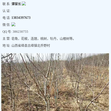
联 系:
谭留长
认 证:
电 话:
13834397673
微 信:
QQ 号: 386230755
主 营: 皂角，花椒，连翘，桃树，牡丹，山楂树等。
地 址: 山西省绛县古绛镇北乔野村