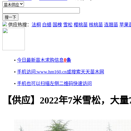
供应热搜：
法桐
白蜡
国槐
雪松
樱桃苗
核桃苗
连翘苗
苹果
0
•
今日最新苗木求购信息
条
•
手机访问:www.hm160.cn或搜索天天苗木网
•
手机也可以扫描左侧二维码快速访问
【供应】2022年7米雪松，大