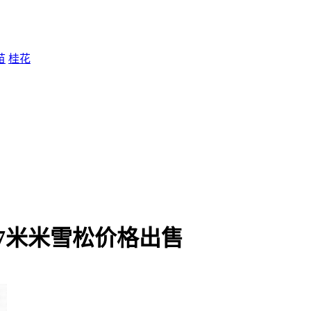
苗
桂花
量7米米雪松价格出售