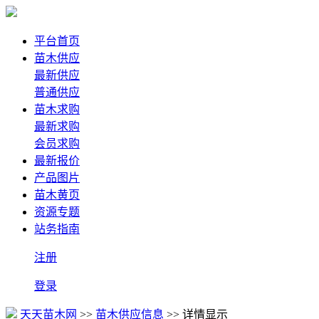
平台首页
苗木供应
最新供应
普通供应
苗木求购
最新求购
会员求购
最新报价
产品图片
苗木黄页
资源专题
站务指南
注册
登录
天天苗木网
>>
苗木供应信息
>> 详情显示