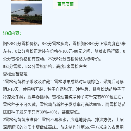
苗商店铺
详细内容：
胸径8公分雪松价格，8公分雪松多高，雪松胸径8公分正常高度在5米
左右，8公分雪松正常装车价格在100元-80元之间，随着市场行情，8
公分雪松价格稍有变动，本次8公分雪松价格为参考价。
8公分雪松，8公分雪松价格，高度5米雪松左右
雪松幼苗繁殖
1雪松幼苗种子采收及贮藏：雪松球果成熟时呈现棕色，采摘后可暴
晒3-10天，使果鳞开裂，种子自然脱开。净种后，将雪松幼苗种子于
冷凉处冬藏，翌年春播种。雪松幼苗纯净种子每千克有8000粒左右。
雪松种子不可久藏，雪松幼苗新种子发芽率可高达90％，而雪松幼苗
陈旧种子发牙率只有30％-40％，甚至更低。
2雪松幼苗苗床准备：雪松不易积水，应选地势高、排灌方便，土层
深厚肥沃的沙质土壤做成高床。苗床制作时第667平方米施入农家用