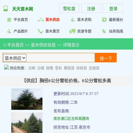
雪松苗
注册
登录
天天苗木网
平台首页
苗木供应
苗木求购
最新报价
产品图片
苗木黄页
资源专题
站务指南
□
平台首页
>>
苗木供应信息
>> 详情显示
供应热搜：
法桐
白蜡
国槐
雪松
樱桃苗
核桃苗
连翘苗
【供应】胸径8公分雪松价格，8公分雪松多高
更新时间:2025/9/7 8:37:57
有效期限:二年
发布苗商:
南京浦口区志和苗圃场
供货地址:江苏 南京市