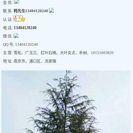
会 员:
联 系:
韩先生13404120240
认 证:
电 话:
13404120240
微 信:
QQ 号: 13404120240
主 营: 雪松、广玉兰、红叶石楠、大叶女贞、朴树、18151603826
地 址: 南京市，浦口区，汤泉镇