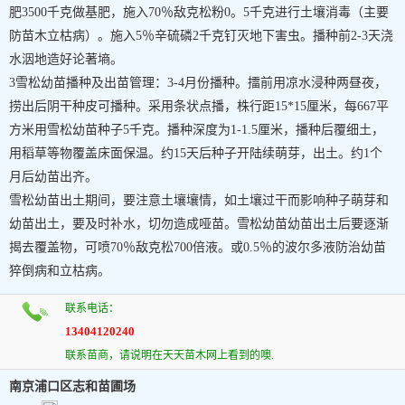
肥3500千克做基肥，施入70％敌克松粉0。5千克进行土壤消毒（主要
防苗木立枯病）。施入5％辛硫磷2千克钉灭地下害虫。播种前2-3天浇
水洇地造好论著墒。
3雪松幼苗播种及出苗管理：3-4月份播种。擂前用凉水浸种两昼夜，
捞出后阴干种皮可播种。采用条状点播，株行距15*15厘米，每667平
方米用雪松幼苗种子5千克。播种深度为1-1.5厘米，播种后覆细土，
用稻草等物覆盖床面保温。约15天后种子开陆续萌芽，出土。约1个
月后幼苗出齐。
雪松幼苗出土期间，要注意土壤壤情，如土壤过干而影响种子萌芽和
幼苗出土，要及时补水，切勿造成哑苗。雪松幼苗幼苗出土后要逐渐
揭去覆盖物，可喷70％敌克松700倍液。或0.5％的波尔多液防治幼苗
猝倒病和立枯病。
联系电话：
13404120240
联系苗商，请说明在天天苗木网上看到的噢.
南京浦口区志和苗圃场