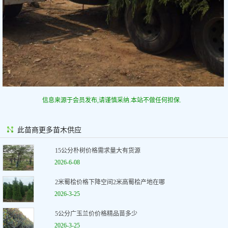
信息来源于会员发布,请谨慎采纳.本站不做任何担保.
此苗商更多苗木供应
15公分朴树价格需求量大有货源
2026-6-08
2米蜀桧价格下降空间2米高蜀桧产地在哪
2026-3-25
5公分广玉兰价价格精品苗多少
2026-3-25