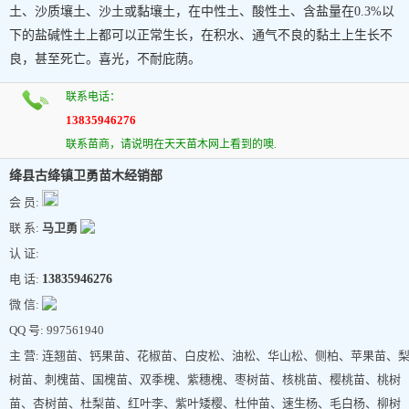
土、沙质壤土、沙土或黏壤土，在中性土、酸性土、含盐量在0.3%以
下的盐碱性土上都可以正常生长，在积水、通气不良的黏土上生长不
良，甚至死亡。喜光，不耐庇荫。
联系电话：
13835946276
联系苗商，请说明在天天苗木网上看到的噢.
绛县古绛镇卫勇苗木经销部
会 员:
联 系:
马卫勇
认 证:
电 话:
13835946276
微 信:
QQ 号: 997561940
主 营: 连翘苗、钙果苗、花椒苗、白皮松、油松、华山松、侧柏、苹果苗、
树苗、刺槐苗、国槐苗、双季槐、紫穗槐、枣树苗、核桃苗、樱桃苗、桃树
苗、杏树苗、杜梨苗、红叶李、紫叶矮樱、杜仲苗、速生杨、毛白杨、柳树