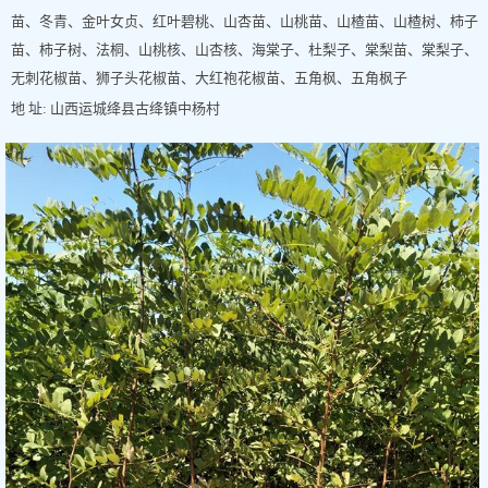
苗、冬青、金叶女贞、红叶碧桃、山杏苗、山桃苗、山楂苗、山楂树、柿子
苗、柿子树、法桐、山桃核、山杏核、海棠子、杜梨子、棠梨苗、棠梨子、
无刺花椒苗、狮子头花椒苗、大红袍花椒苗、五角枫、五角枫子
地 址: 山西运城绛县古绛镇中杨村