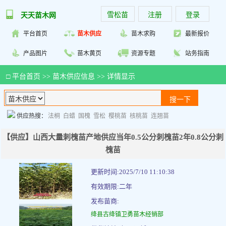
雪松苗
注册
登录
天天苗木网
平台首页
苗木供应
苗木求购
最新报价
产品图片
苗木黄页
资源专题
站务指南
□
平台首页
>>
苗木供应信息
>> 详情显示
供应热搜：
法桐
白蜡
国槐
雪松
樱桃苗
核桃苗
连翘苗
【供应】山西大量刺槐苗产地供应当年0.5公分刺槐苗2年0.8公分刺
槐苗
更新时间:2025/7/10 11:10:38
有效期限:二年
发布苗商:
绛县古绛镇卫勇苗木经销部