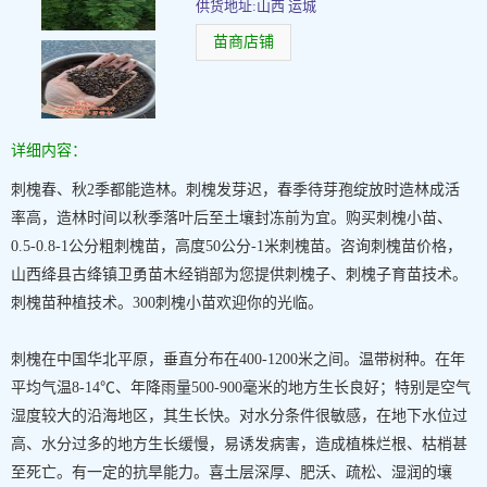
供货地址:山西 运城
苗商店铺
详细内容：
刺槐春、秋2季都能造林。刺槐发芽迟，春季待芽孢绽放时造林成活
率高，造林时间以秋季落叶后至土壤封冻前为宜。购买刺槐小苗、
0.5-0.8-1公分粗刺槐苗，高度50公分-1米刺槐苗。咨询刺槐苗价格，
山西绛县古绛镇卫勇苗木经销部为您提供刺槐子、刺槐子育苗技术。
刺槐苗种植技术。300刺槐小苗欢迎你的光临。
刺槐在中国华北平原，垂直分布在400-1200米之间。温带树种。在年
平均气温8-14℃、年降雨量500-900毫米的地方生长良好；特别是空气
湿度较大的沿海地区，其生长快。对水分条件很敏感，在地下水位过
高、水分过多的地方生长缓慢，易诱发病害，造成植株烂根、枯梢甚
至死亡。有一定的抗旱能力。喜土层深厚、肥沃、疏松、湿润的壤