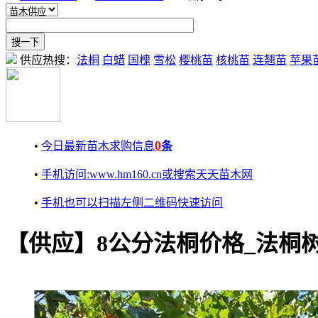
供应热搜：
法桐
白蜡
国槐
雪松
樱桃苗
核桃苗
连翘苗
苹果
0
•
今日最新苗木求购信息
条
•
手机访问:www.hm160.cn或搜索天天苗木网
•
手机也可以扫描左侧二维码快速访问
【供应】8公分法桐价格_法桐