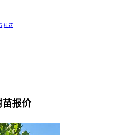
苗
桂花
树苗报价