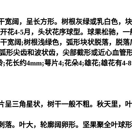
树干宽阔，呈长方形。树根灰绿或乳白色，
开花4-5月，头状花序球型。球果松驰，一般
树干宽阔;树根浅绿色，弧形块状脱落，脱落后
沿有弧形尖齿和波状齿，尖部截形或近心血管
;花长约4mm;萼片4;花朵4;雄花;雄花有4
片呈三角星状，树干一般不粗。秋天里，叶
剥落。叶大，轮廓阔卵形。坚果聚全叶球形，