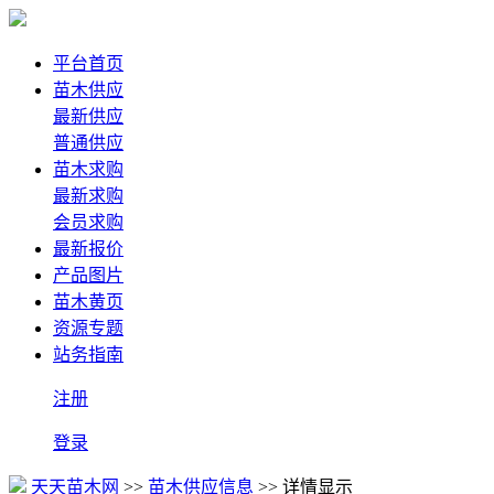
平台首页
苗木供应
最新供应
普通供应
苗木求购
最新求购
会员求购
最新报价
产品图片
苗木黄页
资源专题
站务指南
注册
登录
天天苗木网
>>
苗木供应信息
>> 详情显示