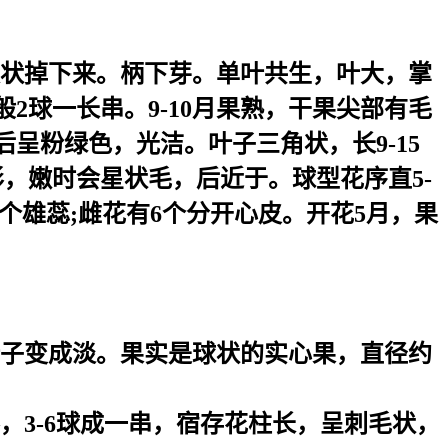
块状掉下来。柄下芽。单叶共生，叶大，掌
2球一长串。9-10月果熟，干果尖部有毛
呈粉绿色，光洁。叶子三角状，长9-15
形，嫩时会星状毛，后近于。球型花序直5-
-8个雄蕊;雌花有6个分开心皮。开花5月，果
子变成淡。果实是球状的实心果，直径约
3-6球成一串，宿存花柱长，呈刺毛状，