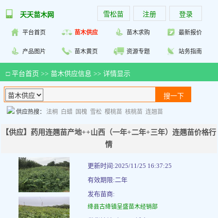
雪松苗
注册
登录
天天苗木网
平台首页
苗木供应
苗木求购
最新报价
产品图片
苗木黄页
资源专题
站务指南
□
平台首页
>>
苗木供应信息
>> 详情显示
供应热搜：
法桐
白蜡
国槐
雪松
樱桃苗
核桃苗
连翘苗
【供应】药用连翘苗产地++山西（一年+二年+三年）连翘苗价格行
情
更新时间:2025/11/25 16:37:25
有效期限:二年
发布苗商:
绛县古绛镇呈盛苗木经销部