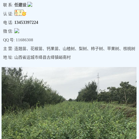
联 系:
任建设
认 证:
电 话:
13453397224
微 信:
QQ 号: 11686308
主 营: 连翘苗、花椒苗、钙果苗、山楂树、梨树、柿子树、苹果树、核桃树
地 址: 山西省运城市绛县古绛镇峪南村