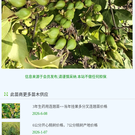
信息来源于会员发布,请谨慎采纳.本站不做任何担保.
此苗商更多苗木供应
3年生药用连翘苗==当年挂果多分叉连翘苗价格
2026-6-08
6公分开心桃树价格，7公分桃树产地价格
2026-1-07