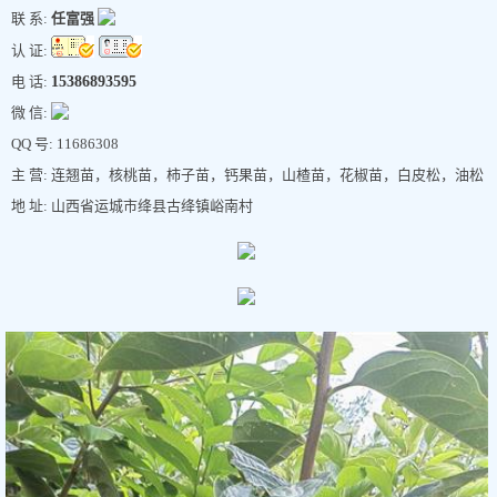
联 系:
任富强
认 证:
电 话:
15386893595
微 信:
QQ 号: 11686308
主 营: 连翘苗，核桃苗，柿子苗，钙果苗，山楂苗，花椒苗，白皮松，油松
地 址: 山西省运城市绛县古绛镇峪南村