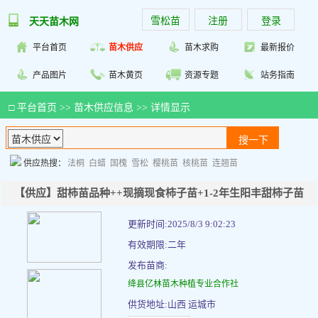
雪松苗
注册
登录
天天苗木网
平台首页
苗木供应
苗木求购
最新报价
产品图片
苗木黄页
资源专题
站务指南
□
平台首页
>>
苗木供应信息
>> 详情显示
供应热搜：
法桐
白蜡
国槐
雪松
樱桃苗
核桃苗
连翘苗
【供应】甜柿苗品种++现摘现食柿子苗+1-2年生阳丰甜柿子苗
更新时间:2025/8/3 9:02:23
有效期限:二年
发布苗商:
绛县亿林苗木种植专业合作社
供货地址:山西 运城市