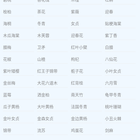
桧柏
茶花
紫薇
迎春
海桐
冬青
女贞
贴梗海棠
木瓜海棠
木芙蓉
迎春花
紫丁香
腊梅
卫矛
红叶小檗
白腊
花椒
山楂
枸杞
八仙花
紫叶矮樱
红王子锦带
栀子花
小叶女贞
金丝梅
大花六道木
红背桂
六月雪
蓝莓
洒金柏
南天竹
龟甲冬青
瓜子黄杨
大叶黄杨
法国冬青
桃叶珊瑚
金叶女贞
金森女贞
金边黄杨
小丑火棘
锦带
流苏
鸡蛋花
剑麻