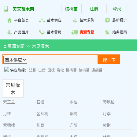
核桃苗
注册
登录
天天苗木网
平台首页
苗木供应
苗木求购
最新报价
产品图片
苗木黄页
资源专题
站务指南
□
资源专题
>>
常见灌木
供应热搜：
法桐
白蜡
国槐
雪松
樱桃苗
核桃苗
连翘苗
常见灌
木
紫玉兰
石榴
地柏
爬地柏
月桂
金丝桃
茶梅
月季
紫穗槐
枸骨
连翘
紫荆
碧桃
香花槐
木槿
杜鹃