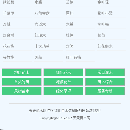
绣线菊
水腊
苦楝
金叶莸
羊蹄甲
八角金盘
厚朴
紫叶小檗
沙棘
六道木
木兰
榆叶梅
灯台树
红瑞木
杜仲
葡萄
花石榴
十大功劳
含笑
红花继木
夹竹桃
火棘
红叶石楠
地区苗木
绿化乔木
常见灌木
各类竹苗
地被花草
苗木综合
果树苗木
绿化草坪
服务专版
天天苗木网
:中国绿化苗木信息服务网站欢迎您!
Copyright@2021-2022
天天苗木网
top