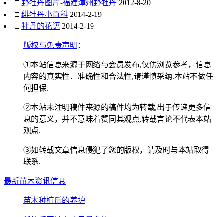
□
野牡丹图片-福建漳州野牡丹
2012-8-20
□
绯牡丹小百科
2014-2-19
□
牡丹的花语
2014-2-19
版权与免责声明
：
①本站信息来源于网络与会员发布,仅供浏览参考，信息
内容的真实性、准确性和合法性,请谨慎采纳.本站不做任
何担保.
②本站未注明稿件来源的稿件均为转载,出于传递更多信
息的意义，并不意味着赞同其观点,转载言论不代表本站
观点.
③如转载文章信息侵犯了您的版权，请及时与本站取得
联系.
最新苗木资讯信息
苗木种植后的养护