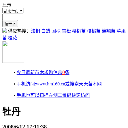
显示
供应热搜：
法桐
白蜡
国槐
雪松
樱桃苗
核桃苗
连翘苗
苹果
苗
桂花
0
•
今日最新苗木求购信息
条
•
手机访问:www.hm160.cn或搜索天天苗木网
•
手机也可以扫描左侧二维码快速访问
牡丹
2008/6/12 17:11:38