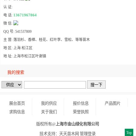
认 证:
13671967864
电 话:
微 信:
QQ 号: 541537809
主 营: 落羽杉、香樟、桂花、红叶李、雪松、等等苗木
地 区: 上海 松江区
地 址: 上海市松江区叶谢镇
我的搜索
展台首页
我的供应
报价信息
产品图片
求购信息
关于我们
荣誉执照
版权所有@
上海市金山绿化有限公司
Top
技术支持：
天天苗木网
管理登录