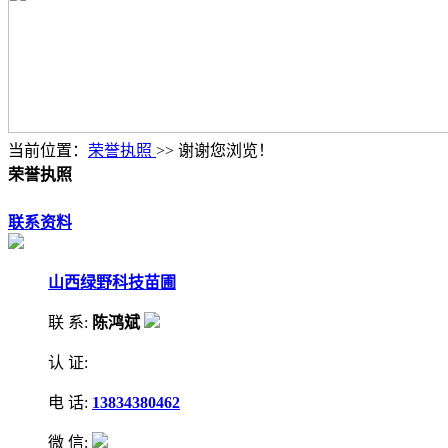
当前位置：
荣誉执照
>> 谢谢您浏览！
荣誉执照
联系资料
山西绿野科技苗圃
联 系:
陈鸿斌
认 证:
电 话:
13834380462
微 信: