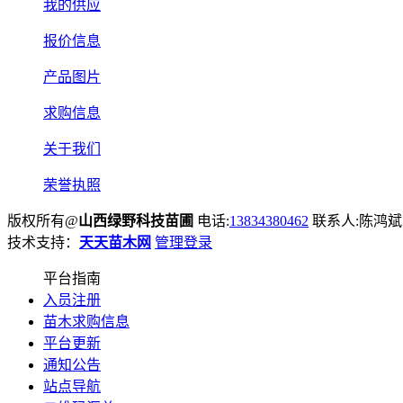
我的供应
报价信息
产品图片
求购信息
关于我们
荣誉执照
版权所有@
山西绿野科技苗圃
电话:
13834380462
联系人:陈鸿斌
技术支持：
天天苗木网
管理登录
平台指南
入员注册
苗木求购信息
平台更新
通知公告
站点导航