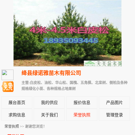
绛县绿诺雅苗木有限公司
主营:白皮松、油松、华山松、国槐、五角枫、北栾树、侧柏及各种
规格绿化小苗、各种规格占地果树
展台首页
我的供应
报价信息
产品图片
求购信息
关于我们
荣誉执照
管理登录
荣誉执照
>> 谢谢您浏览！