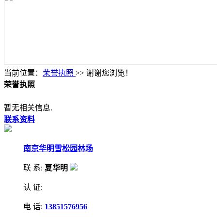
当前位置：
荣誉执照
>> 谢谢您浏览！
荣誉执照
暂无相关信息.
联系资料
南京华明雪松园林场
联 系:
夏华明
认 证:
电 话:
13851576956