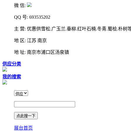
微 信:
QQ 号: 693535202
主 营: 优惠供雪松.广玉兰.垂柳.红叶石楠.冬青.蜀桧.朴树
地 区: 江苏 南京
地 址: 南京市浦口区汤泉镇
供应分类
我的搜索
展台首页