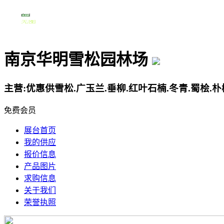
南京华明雪松园林场
主营:优惠供雪松.广玉兰.垂柳.红叶石楠.冬青.蜀桧.
免费会员
展台首页
我的供应
报价信息
产品图片
求购信息
关于我们
荣誉执照