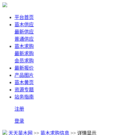
平台首页
苗木供应
最新供应
普通供应
苗木求购
最新求购
会员求购
最新报价
产品图片
苗木黄页
资源专题
站务指南
注册
登录
天天苗木网
>>
苗木求购信息
>> 详情显示