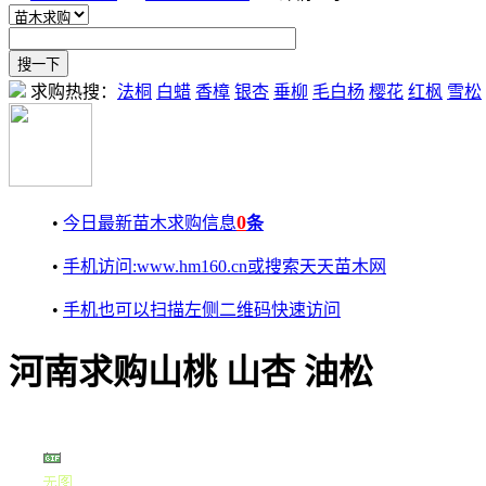
求购热搜：
法桐
白蜡
香樟
银杏
垂柳
毛白杨
樱花
红枫
雪松
0
•
今日最新苗木求购信息
条
•
手机访问:www.hm160.cn或搜索天天苗木网
•
手机也可以扫描左侧二维码快速访问
河南求购山桃 山杏 油松