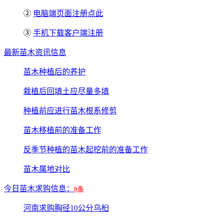
②
电脑端页面注册点此
③
手机下载客户端注册
最新苗木资讯信息
苗木种植后的养护
栽植后回填土应尽量多填
种植前应进行苗木根系修剪
苗木移植前的准备工作
反季节种植的苗木起挖前的准备工作
苗木属地对比
今日苗木求购信息：
0条
河南求购胸径10公分乌桕