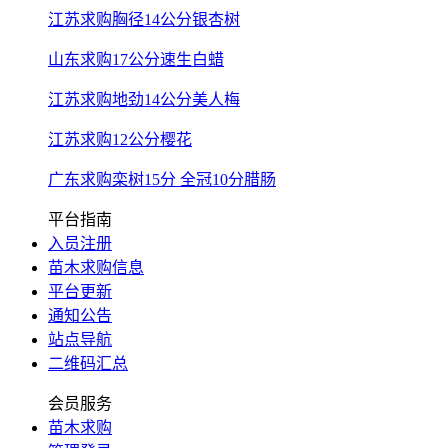
江苏求购胸径14公分银杏树
山东求购17公分速生白蜡
江苏求购地劲14公分美人梅
江苏求购12公分樱花
广东求购栾树15分 全冠10分腊肠
平台指南
入员注册
苗木求购信息
平台更新
通知公告
站点导航
二维码汇总
会员服务
苗木求购