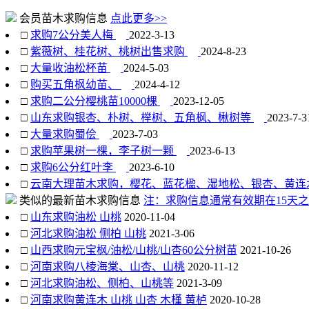
会员苗木求购信息
点此更多>>
□
求购7公分美人梅
2022-3-13
□
紫薇树、桂花树、桃树出售求购
2024-8-23
□
大量收油松杯苗
2024-5-03
□
购买五角枫幼苗、
2024-4-12
□
求购二公分樱桃苗10000棵
2023-12-05
□
山东求购银杏、朴树、榉树、五角枫、楸树等
2023-7-3
□
大量求购蜀侩
2023-7-03
□
求购苹果树一棵，李子树一颗
2023-6-13
□
求购6公分红叶李
2023-6-10
□
云南大理苗木求购，樱花、蓝花楹、湿地松、银杏、黄连
类似的最新苗木求购信息
注：求购信息通常有效期在15天之
□
山东求购油松 山桃
2020-11-04
□
河北求购油松 侧柏 山桃
2021-3-06
□
山西求购元宝枫/油松/山桃/山杏60公分树苗
2021-10-26
□
河南求购八棱海棠、山杏、山桃
2020-11-12
□
河北求购油松、侧柏、山桃等
2021-3-09
□
河南求购黄连木 山桃 山杏 木槿 黄栌
2020-10-28