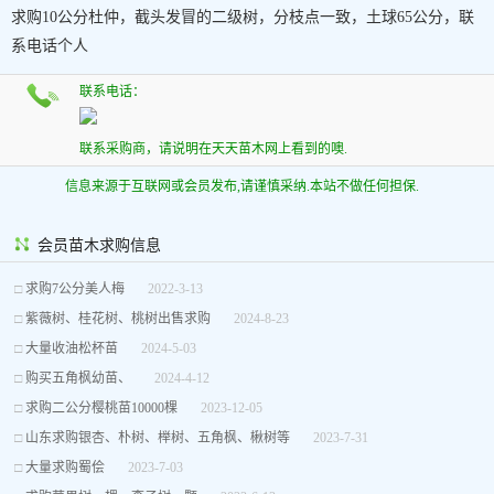
求购10公分杜仲，截头发冒的二级树，分枝点一致，土球65公分，联
系电话个人
联系电话：
联系采购商，请说明在天天苗木网上看到的噢.
信息来源于互联网或会员发布,请谨慎采纳.本站不做任何担保.
会员苗木求购信息
□
求购7公分美人梅
2022-3-13
□
紫薇树、桂花树、桃树出售求购
2024-8-23
□
大量收油松杯苗
2024-5-03
□
购买五角枫幼苗、
2024-4-12
□
求购二公分樱桃苗10000棵
2023-12-05
□
山东求购银杏、朴树、榉树、五角枫、楸树等
2023-7-31
□
大量求购蜀侩
2023-7-03