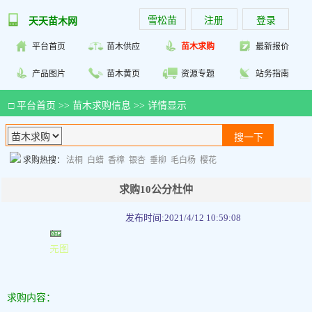
雪松苗
注册
登录
天天苗木网
平台首页
苗木供应
苗木求购
最新报价
产品图片
苗木黄页
资源专题
站务指南
□
平台首页
>>
苗木求购信息
>> 详情显示
求购热搜：
法桐
白蜡
香樟
银杏
垂柳
毛白杨
樱花
求购10公分杜仲
发布时间:2021/4/12 10:59:08
求购内容：