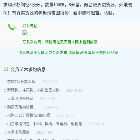
求购水杉胸径8公分，数量100棵，8分苗。限合肥周边货源，外地勿
扰！有真实货源的老板请带图报价！看中随时起苗。私聊，
联系电话：
联系采购商，请说明在天天苗木网上看到的噢.
信息来源于互联网或会员发布,请谨慎采纳.本站不做任何担保.
会员苗木求购信息
□
求购7公分美人梅
2022-3-13
□
紫薇树、桂花树、桃树出售求购
2024-8-23
□
大量收油松杯苗
2024-5-03
□
购买五角枫幼苗、
2024-4-12
□
求购二公分樱桃苗10000棵
2023-12-05
□
山东求购银杏、朴树、榉树、五角枫、楸树等
2023-7-31
□
大量求购蜀侩
2023-7-03