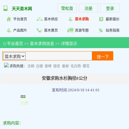
雪松苗
注册
登录
天天苗木网
平台首页
苗木供应
苗木求购
最新报价
产品图片
苗木黄页
资源专题
站务指南
□
平台首页
>>
苗木求购信息
>> 详情显示
求购热搜：
法桐
白蜡
香樟
银杏
垂柳
毛白杨
樱花
安徽求购水杉胸径8公分
发布时间:2024/6/18 14:41:01
求购内容：