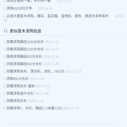
□
求购苹果树一棵，李子树一颗
2023-6-13
□
求购6公分红叶李
2023-6-10
□
云南大理苗木求购，樱花、蓝花楹、湿地松、银杏、黄连木多种苗木
2023-5-
10
类似苗木求购信息
□
安徽求购胸径20公分水杉
2022-5-25
□
安徽求购胸径12公分水杉
2021-4-17
□
陕西求购胸径8公分水杉
2020-12-16
□
河南求购胸径8公分水杉
2020-11-09
□
安徽求购水杉。落羽杉。池杉。10公分
2023-11-23
□
求购8公分水杉
2022-4-14
□
安徽求购水杉 垂柳
2021-3-13
□
安徽求购金叶水杉
2021-1-08
□
安徽求购水杉
2020-11-16
□
安徽求购1，水杉，胸径(1.3米量15公)
2023-11-19