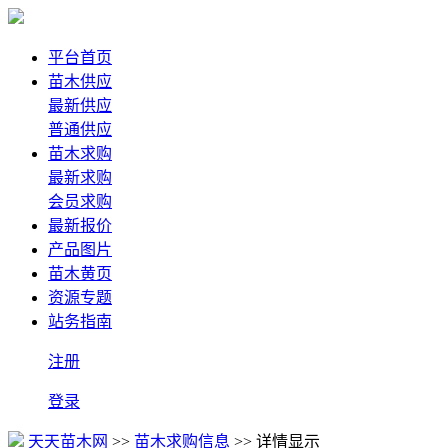
平台首页
苗木供应
最新供应
普通供应
苗木求购
最新求购
会员求购
最新报价
产品图片
苗木黄页
资源专题
站务指南
注册
登录
天天苗木网
>>
苗木求购信息
>> 详情显示