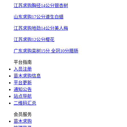
江苏求购胸径14公分银杏树
山东求购17公分速生白蜡
江苏求购地劲14公分美人梅
江苏求购12公分樱花
广东求购栾树15分 全冠10分腊肠
平台指南
入员注册
苗木求购信息
平台更新
通知公告
站点导航
二维码汇总
会员服务
苗木求购