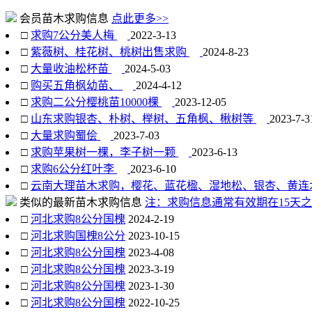
会员苗木求购信息
点此更多>>
□
求购7公分美人梅
2022-3-13
□
紫薇树、桂花树、桃树出售求购
2024-8-23
□
大量收油松杯苗
2024-5-03
□
购买五角枫幼苗、
2024-4-12
□
求购二公分樱桃苗10000棵
2023-12-05
□
山东求购银杏、朴树、榉树、五角枫、楸树等
2023-7-3
□
大量求购蜀侩
2023-7-03
□
求购苹果树一棵，李子树一颗
2023-6-13
□
求购6公分红叶李
2023-6-10
□
云南大理苗木求购，樱花、蓝花楹、湿地松、银杏、黄连
类似的最新苗木求购信息
注：求购信息通常有效期在15天之
□
河北求购8公分国槐
2024-2-19
□
河北求购国槐8公分
2023-10-15
□
河北求购8公分国槐
2023-4-08
□
河北求购8公分国槐
2023-3-19
□
河北求购8公分国槐
2023-1-30
□
河北求购8公分国槐
2022-10-25