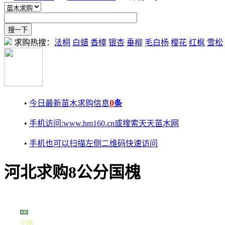
求购热搜：
法桐
白蜡
香樟
银杏
垂柳
毛白杨
樱花
红枫
雪松
0
•
今日最新苗木求购信息
条
•
手机访问:www.hm160.cn或搜索天天苗木网
•
手机也可以扫描左侧二维码快速访问
河北求购8公分国槐