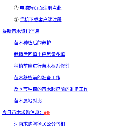
②
电脑端页面注册点此
③
手机下载客户端注册
最新苗木资讯信息
苗木种植后的养护
栽植后回填土应尽量多填
种植前应进行苗木根系修剪
苗木移植前的准备工作
反季节种植的苗木起挖前的准备工作
苗木属地对比
今日苗木求购信息：
0条
河南求购胸径10公分乌桕