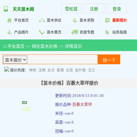
雪松苗
注册
登录
天天苗木网
平台首页
苗木供应
苗木求购
最新报价
产品图片
苗木黄页
资源专题
站务指南
□
平台首页
>>
绿化苗木价格
>> 详情显示
报价热搜：
榉树
法桐
女贞
紫薇
北栾
金叶榆
玉兰
【苗木价格】百慕大草坪报价
更新时间:2018/6/15 9:01:30
报价品种:
百慕大草坪
米径--cm:0
高度--cm:0
冠幅--cm:0