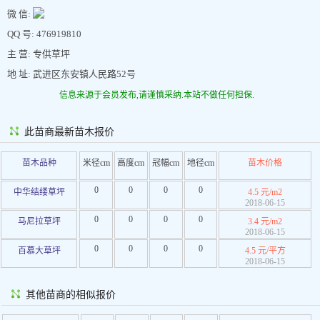
微 信:
QQ 号: 476919810
主 营: 专供草坪
地 址: 武进区东安镇人民路52号
信息来源于会员发布,请谨慎采纳.本站不做任何担保.
此苗商最新苗木报价
苗木品种
米径cm
高度cm
冠幅cm
地径cm
苗木价格
0
0
0
0
中华结缕草坪
4.5 元/m2
2018-06-15
0
0
0
0
马尼拉草坪
3.4 元/m2
2018-06-15
0
0
0
0
百慕大草坪
4.5 元/平方
2018-06-15
其他苗商的相似报价