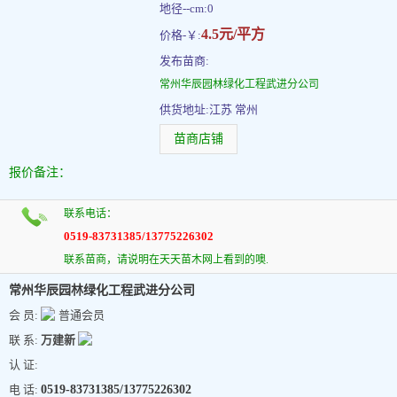
地径--cm:0
4.5元/平方
价格-￥:
发布苗商:
常州华辰园林绿化工程武进分公司
供货地址:江苏 常州
苗商店铺
报价备注：
联系电话：
0519-83731385/13775226302
联系苗商，请说明在天天苗木网上看到的噢.
常州华辰园林绿化工程武进分公司
会 员:
普通会员
联 系:
万建新
认 证:
电 话:
0519-83731385/13775226302