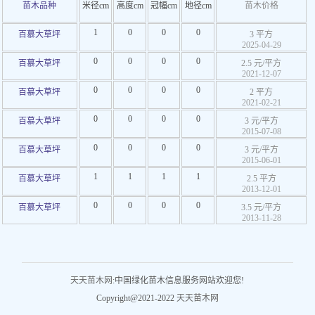
苗木品种
米径cm
高度cm
冠幅cm
地径cm
苗木价格
1
0
0
0
百慕大草坪
3 平方
2025-04-29
0
0
0
0
百慕大草坪
2.5 元/平方
2021-12-07
0
0
0
0
百慕大草坪
2 平方
2021-02-21
0
0
0
0
百慕大草坪
3 元/平方
2015-07-08
0
0
0
0
百慕大草坪
3 元/平方
2015-06-01
1
1
1
1
百慕大草坪
2.5 平方
2013-12-01
0
0
0
0
百慕大草坪
3.5 元/平方
2013-11-28
天天苗木网
:中国绿化苗木信息服务网站欢迎您!
Copyright@2021-2022
天天苗木网