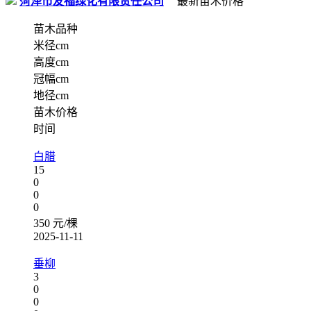
菏泽市友福绿化有限责任公司
最新苗木价格
苗木品种
米径cm
高度cm
冠幅cm
地径cm
苗木价格
时间
白腊
15
0
0
0
350 元/棵
2025-11-11
垂柳
3
0
0