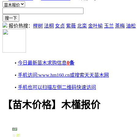
报价热搜：
榉树
法桐
女贞
紫薇
北栾
金叶榆
玉兰
茶梅
油松
0
•
今日最新苗木求购信息
条
•
手机访问:www.hm160.cn或搜索天天苗木网
•
手机也可以扫描左侧二维码快速访问
【苗木价格】木槿报价