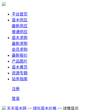
平台首页
苗木供应
最新供应
普通供应
苗木求购
最新求购
会员求购
最新报价
产品图片
苗木黄页
资源专题
站务指南
注册
登录
天天苗木网
>>
绿化苗木价格
>> 详情显示