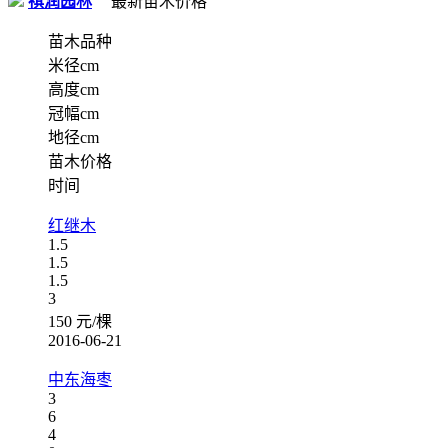
祺润园林
最新苗木价格
苗木品种
米径cm
高度cm
冠幅cm
地径cm
苗木价格
时间
红继木
1.5
1.5
1.5
3
150 元/棵
2016-06-21
中东海枣
3
6
4