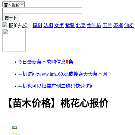
报价热搜：
榉树
法桐
女贞
紫薇
北栾
金叶榆
玉兰
茶梅
油松
0
•
今日最新苗木求购信息
条
•
手机访问:www.hm160.cn或搜索天天苗木网
•
手机也可以扫描左侧二维码快速访问
【苗木价格】桃花心报价