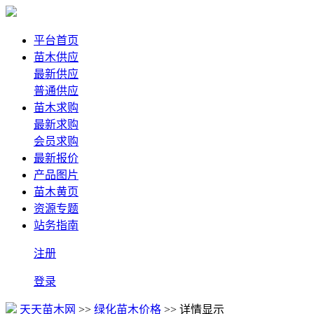
平台首页
苗木供应
最新供应
普通供应
苗木求购
最新求购
会员求购
最新报价
产品图片
苗木黄页
资源专题
站务指南
注册
登录
天天苗木网
>>
绿化苗木价格
>> 详情显示