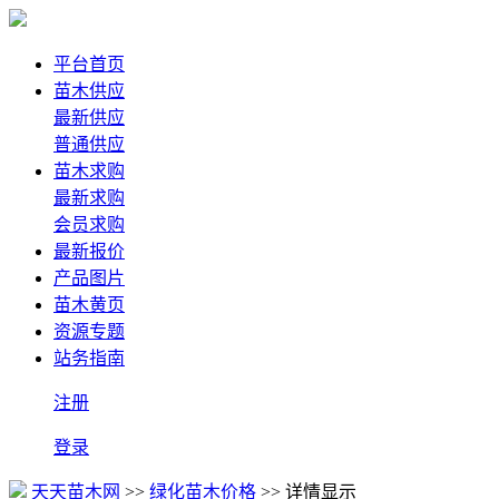
平台首页
苗木供应
最新供应
普通供应
苗木求购
最新求购
会员求购
最新报价
产品图片
苗木黄页
资源专题
站务指南
注册
登录
天天苗木网
>>
绿化苗木价格
>> 详情显示