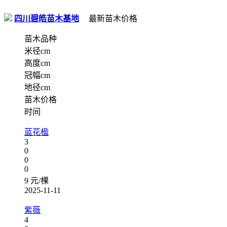
四川碧皓苗木基地
最新苗木价格
苗木品种
米径cm
高度cm
冠幅cm
地径cm
苗木价格
时间
蓝花楹
3
0
0
0
9 元/棵
2025-11-11
紫薇
4