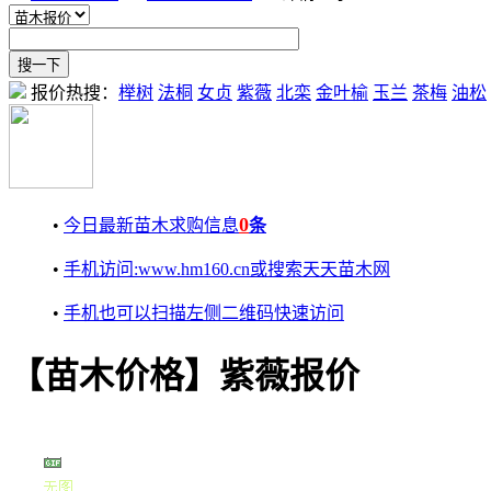
报价热搜：
榉树
法桐
女贞
紫薇
北栾
金叶榆
玉兰
茶梅
油松
0
•
今日最新苗木求购信息
条
•
手机访问:www.hm160.cn或搜索天天苗木网
•
手机也可以扫描左侧二维码快速访问
【苗木价格】紫薇报价