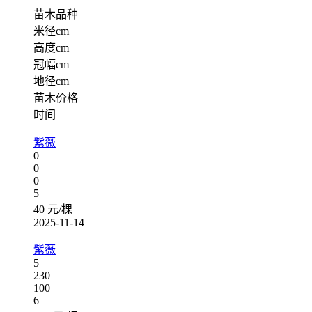
苗木品种
米径cm
高度cm
冠幅cm
地径cm
苗木价格
时间
紫薇
0
0
0
5
40 元/棵
2025-11-14
紫薇
5
230
100
6