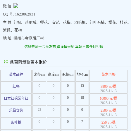
微 信:
QQ 号: 1623062931
主 营: 红枫、鸡爪槭、樱花、海棠、花梅、羽毛枫、红叶石楠、樱花、桂花
紫微、花梅
地 址: 嵊州市金庭后厂村
信息来源于会员发布,请谨慎采纳.本站不做任何担保.
此苗商最新苗木报价
苗木品种
米径cm
高度cm
冠幅cm
地径cm
苗木价格
0
0
0
15
红梅
3800 元/棵
2025-11-13
0
0
0
18
日本红枫常年红
10000 元/棵
2025-11-13
22
0
0
0
乐昌含笑
2500 元/棵
2025-11-13
0
0
0
7
紫叶桃
250 元/棵
2025-11-13