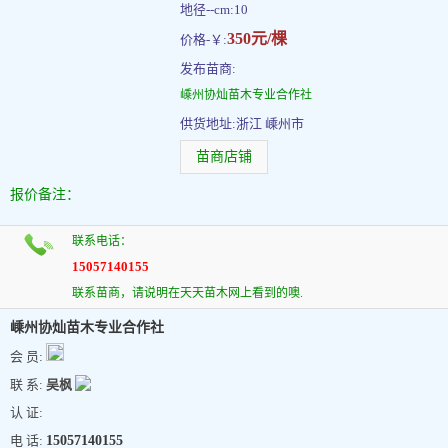
地径--cm:10
350元/棵
价格-￥:
发布苗商:
嵊州协灿苗木专业合作社
供货地址:浙江 嵊州市
苗商店铺
报价备注：
联系电话：
15057140155
联系苗商，请说明在天天苗木网上看到的噢.
嵊州协灿苗木专业合作社
会 员:
联 系:
吴枫
认 证:
电 话:
15057140155