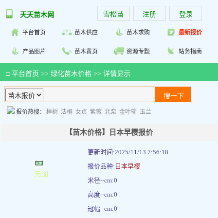
雪松苗
注册
登录
天天苗木网
平台首页
苗木供应
苗木求购
最新报价
产品图片
苗木黄页
资源专题
站务指南
□
平台首页
>>
绿化苗木价格
>> 详情显示
报价热搜：
榉树
法桐
女贞
紫薇
北栾
金叶榆
玉兰
【苗木价格】日本早樱报价
更新时间:2025/11/13 7:56:18
报价品种:
日本早樱
米径--cm:0
高度--cm:0
冠幅--cm:0