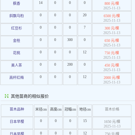
14
0
0
0
枫香
800 元/棵
2025-11-13
0
0
0
20
斜飘乌桕
6500 元/棵
2025-11-13
0
0
0
7
红豆杉
300 元/棵
2025-11-13
0
0
300
0
金桂
650 元/棵
2025-11-13
0
0
0
12
花桃
750 元/棵
2025-11-13
0
0
200
0
美人茶
450 元/棵
2025-11-13
0
0
0
12
高杆红梅
2000 元/棵
2025-11-13
其他苗商的相似报价
苗木品种
米径cm
高度cm
冠幅cm
地径cm
苗木价格
0
0
0
15
日本早樱
1650 元/棵
2025-11-13
0
0
0
12
日本早樱
750 元/棵