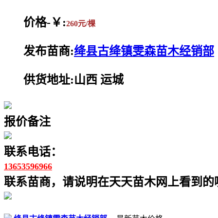
价格-￥:
260元/棵
发布苗商:
绛县古绛镇雯森苗木经销部
供货地址:山西 运城
报价备注
联系电话：
13653596966
联系苗商，请说明在天天苗木网上看到的噢