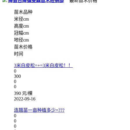
绛县古绛镇雯森苗木经销部
最新苗木价格
苗木品种
米径cm
高度cm
冠幅cm
地径cm
苗木价格
时间
3米白皮松=+=3米白皮松！！
0
300
0
0
390 元/棵
2022-09-16
连翘苗一亩种植多少=???
0
0
0