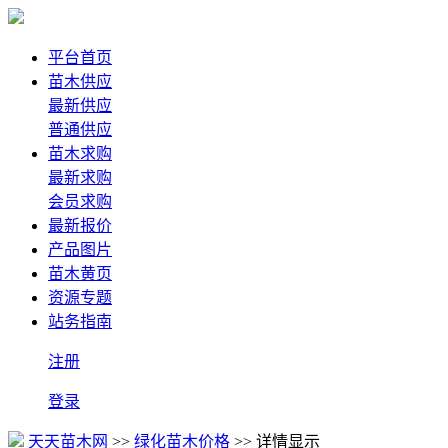
平台首页
苗木供应
最新供应
普通供应
苗木求购
最新求购
会员求购
最新报价
产品图片
苗木黄页
资源专题
站务指南
注册
登录
天天苗木网
>>
绿化苗木价格
>> 详情显示