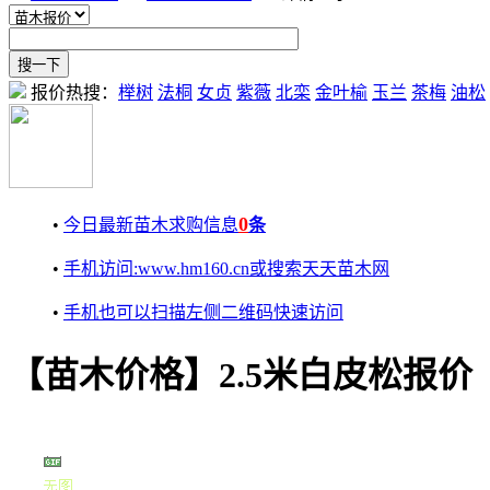
报价热搜：
榉树
法桐
女贞
紫薇
北栾
金叶榆
玉兰
茶梅
油松
0
•
今日最新苗木求购信息
条
•
手机访问:www.hm160.cn或搜索天天苗木网
•
手机也可以扫描左侧二维码快速访问
【苗木价格】2.5米白皮松报价