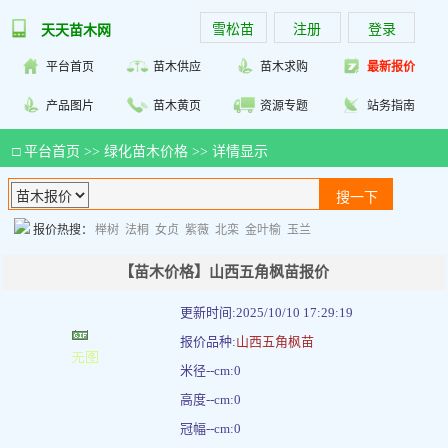
雪松苗
注册
登录
天天苗木网
平台首页
苗木供应
苗木求购
最新报价
产品图片
苗木黄页
资源专题
站务指南
□
平台首页
>>
绿化苗木价格
>> 详情显示
报价热搜：
榉树
法桐
女贞
紫薇
北栾
金叶榆
玉兰
【苗木价格】山西五角枫苗报价
更新时间:2025/10/10 17:29:19
报价品种:
山西五角枫苗
米径--cm:0
高度--cm:0
冠幅--cm:0