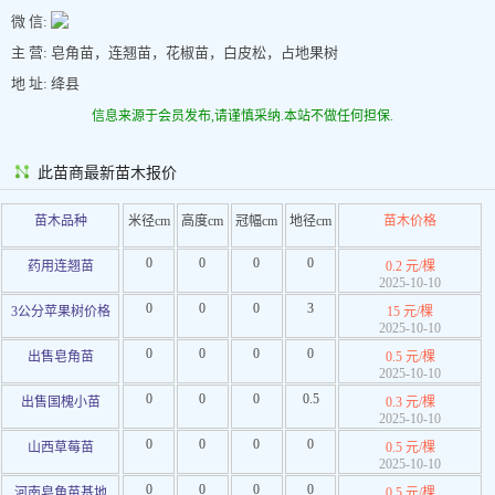
微 信:
主 营: 皂角苗，连翘苗，花椒苗，白皮松，占地果树
地 址: 绛县
信息来源于会员发布,请谨慎采纳.本站不做任何担保.
此苗商最新苗木报价
苗木品种
米径cm
高度cm
冠幅cm
地径cm
苗木价格
0
0
0
0
药用连翘苗
0.2 元/棵
2025-10-10
0
0
0
3
3公分苹果树价格
15 元/棵
2025-10-10
0
0
0
0
出售皂角苗
0.5 元/棵
2025-10-10
0
0
0
0.5
出售国槐小苗
0.3 元/棵
2025-10-10
0
0
0
0
山西草莓苗
0.5 元/棵
2025-10-10
0
0
0
0
河南皂角苗基地
0.5 元/棵