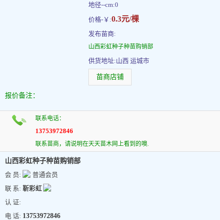
地径--cm:0
0.3元/棵
价格-￥:
发布苗商:
山西彩虹种子种苗购销部
供货地址:山西 运城市
苗商店铺
报价备注：
联系电话：
13753972846
联系苗商，请说明在天天苗木网上看到的噢.
山西彩虹种子种苗购销部
会 员:
普通会员
联 系:
靳彩虹
认 证:
电 话:
13753972846