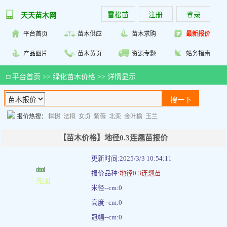
雪松苗
注册
登录
天天苗木网
平台首页
苗木供应
苗木求购
最新报价
产品图片
苗木黄页
资源专题
站务指南
□
平台首页
>>
绿化苗木价格
>> 详情显示
报价热搜：
榉树
法桐
女贞
紫薇
北栾
金叶榆
玉兰
【苗木价格】地径0.3连翘苗报价
更新时间:2025/3/3 10:54:11
报价品种:
地径0.3连翘苗
米径--cm:0
高度--cm:0
冠幅--cm:0