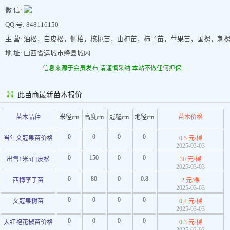
微 信:
QQ 号: 848116150
主 营: 油松，白皮松，侧柏，核桃苗，山楂苗，柿子苗，苹果苗，国槐，刺
地 址: 山西省运城市绛县城内
信息来源于会员发布,请谨慎采纳.本站不做任何担保.
此苗商最新苗木报价
苗木品种
米径cm
高度cm
冠幅cm
地径cm
苗木价格
0
0
0
0
当年文冠果苗价格
0.5 元/棵
2025-03-03
0
150
0
0
出售1米5白皮松
30 元/棵
2025-03-03
0
80
0
0.8
西梅李子苗
2 元/棵
2025-03-03
0
0
0
0
文冠果树苗
0.4 元/棵
2025-03-03
0
0
0
0
大红袍花椒苗价格
0.3 元/棵