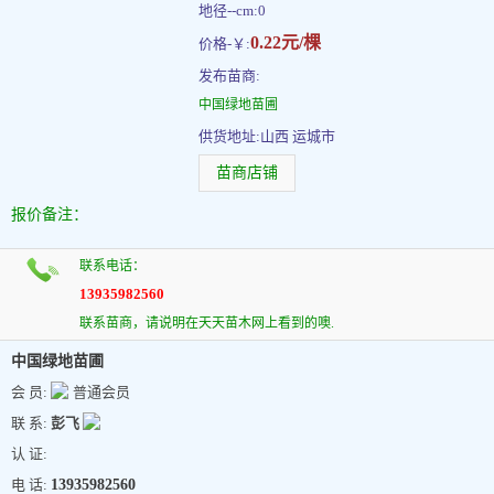
地径--cm:0
0.22元/棵
价格-￥:
发布苗商:
中国绿地苗圃
供货地址:山西 运城市
苗商店铺
报价备注：
联系电话：
13935982560
联系苗商，请说明在天天苗木网上看到的噢.
中国绿地苗圃
会 员:
普通会员
联 系:
彭飞
认 证:
电 话:
13935982560