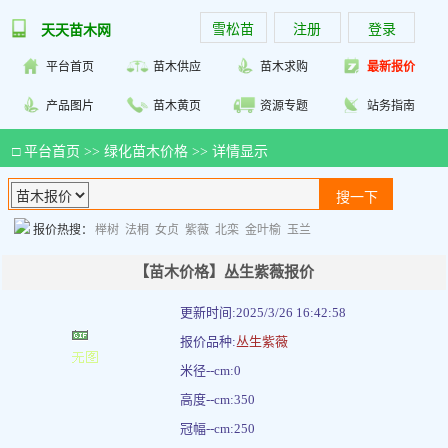
雪松苗
注册
登录
天天苗木网
平台首页
苗木供应
苗木求购
最新报价
产品图片
苗木黄页
资源专题
站务指南
□
平台首页
>>
绿化苗木价格
>> 详情显示
报价热搜：
榉树
法桐
女贞
紫薇
北栾
金叶榆
玉兰
【苗木价格】丛生紫薇报价
更新时间:2025/3/26 16:42:58
报价品种:
丛生紫薇
米径--cm:0
高度--cm:350
冠幅--cm:250