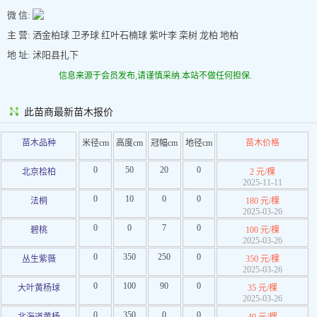
微 信:
主 营: 洒金柏球 卫矛球 红叶石楠球 紫叶李 栾树 龙柏 地柏
地 址: 沭阳县扎下
信息来源于会员发布,请谨慎采纳.本站不做任何担保.
此苗商最新苗木报价
苗木品种
米径cm
高度cm
冠幅cm
地径cm
苗木价格
0
50
20
0
北京桧柏
2 元/棵
2025-11-11
0
10
0
0
法桐
180 元/棵
2025-03-26
0
0
7
0
碧桃
100 元/棵
2025-03-26
0
350
250
0
丛生紫薇
350 元/棵
2025-03-26
0
100
90
0
大叶黄杨球
35 元/棵
2025-03-26
0
350
0
0