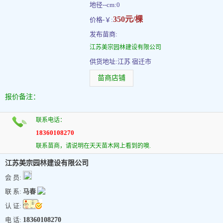
地径--cm:0
350元/棵
价格-￥:
发布苗商:
江苏美宗园林建设有限公司
供货地址:江苏 宿迁市
苗商店铺
报价备注：
联系电话：
18360108270
联系苗商，请说明在天天苗木网上看到的噢.
江苏美宗园林建设有限公司
会 员:
联 系:
马春
认 证:
电 话:
18360108270