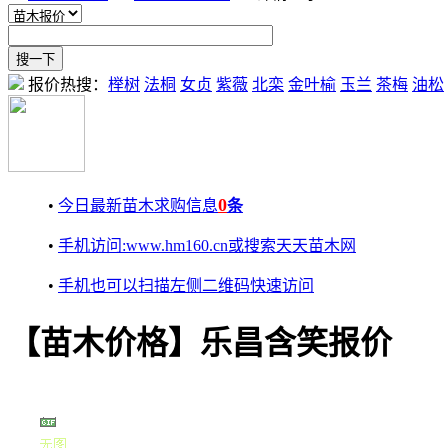
报价热搜：
榉树
法桐
女贞
紫薇
北栾
金叶榆
玉兰
茶梅
油松
0
•
今日最新苗木求购信息
条
•
手机访问:www.hm160.cn或搜索天天苗木网
•
手机也可以扫描左侧二维码快速访问
【苗木价格】乐昌含笑报价