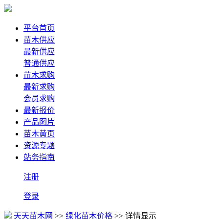
平台首页
苗木供应
最新供应
普通供应
苗木求购
最新求购
会员求购
最新报价
产品图片
苗木黄页
资源专题
站务指南
注册
登录
天天苗木网
>>
绿化苗木价格
>> 详情显示