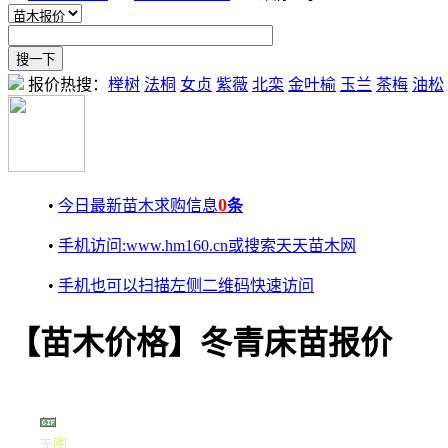
报价热搜：
榉树
法桐
女贞
紫薇
北栾
金叶榆
玉兰
茶梅
油松
0
•
今日最新苗木求购信息
条
•
手机访问:www.hm160.cn或搜索天天苗木网
•
手机也可以扫描左侧二维码快速访问
【苗木价格】冬青床苗报价