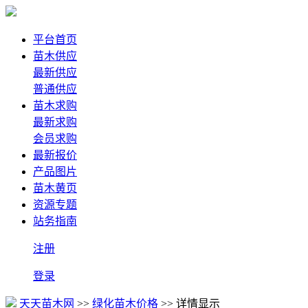
平台首页
苗木供应
最新供应
普通供应
苗木求购
最新求购
会员求购
最新报价
产品图片
苗木黄页
资源专题
站务指南
注册
登录
天天苗木网
>>
绿化苗木价格
>> 详情显示